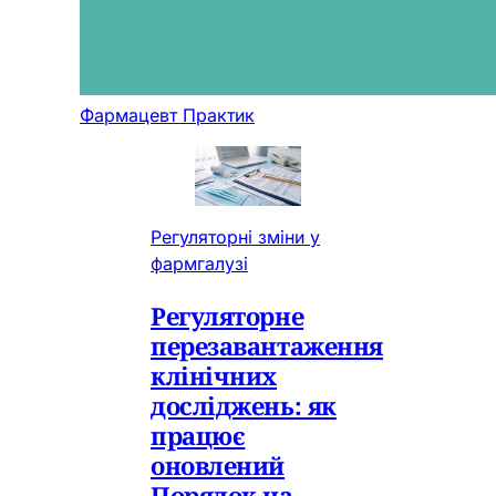
Фармацевт Практик
Регуляторні зміни у
фармгалузі
Регуляторне
перезавантаження
клінічних
досліджень: як
працює
оновлений
Порядок на