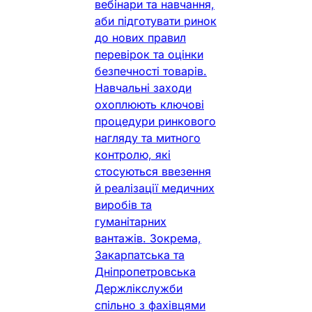
вебінари та навчання,
аби підготувати ринок
до нових правил
перевірок та оцінки
безпечності товарів.
Навчальні заходи
охоплюють ключові
процедури ринкового
нагляду та митного
контролю, які
стосуються ввезення
й реалізації медичних
виробів та
гуманітарних
вантажів. Зокрема,
Закарпатська та
Дніпропетровська
Держлікслужби
спільно з фахівцями