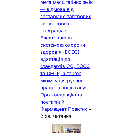
мета масштабних змін
— відмова від
застарілих паперових
звітів, повна
інтеграція з
Електронною
системою охорони
здоров'я (ЕСОЗ),
адаптація до
стандартів ЄС, ВООЗ
та ОЕСР, а також
мінімізація ручної
праці фахівців галузі.
Про концепцію та
поетапний
Фармацевт Практик
•
2 хв. читання