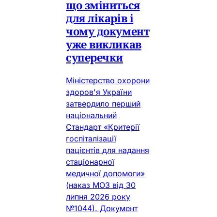
що зміниться
для лікарів і
чому документ
уже викликав
суперечки
Міністерство охорони
здоров'я України
затвердило перший
національний
Стандарт «Критерії
госпіталізації
пацієнтів для надання
стаціонарної
медичної допомоги»
(наказ МОЗ від 30
липня 2026 року
№1044). Документ