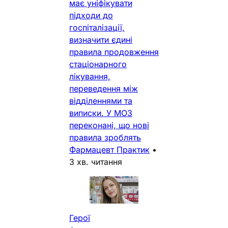
має уніфікувати
підходи до
госпіталізації,
визначити єдині
правила продовження
стаціонарного
лікування,
переведення між
відділеннями та
виписки. У МОЗ
переконані, що нові
правила зроблять
Фармацевт Практик
•
3 хв. читання
Герої