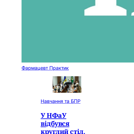
Фармацевт Практик
Навчання та БПР
У НФаУ
відбувся
круглий стіл,