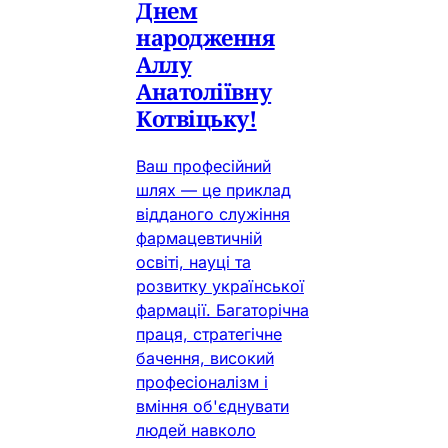
Днем
народження
Аллу
Анатоліївну
Котвіцьку!
Ваш професійний
шлях — це приклад
відданого служіння
фармацевтичній
освіті, науці та
розвитку української
фармації. Багаторічна
праця, стратегічне
бачення, високий
професіоналізм і
вміння об'єднувати
людей навколо