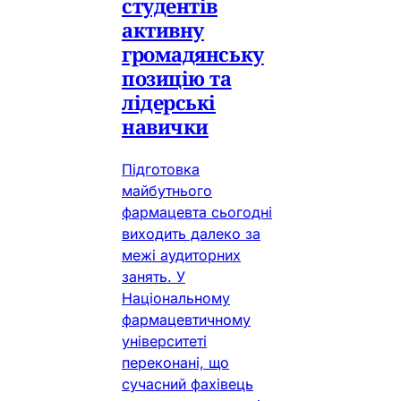
студентів
активну
громадянську
позицію та
лідерські
навички
Підготовка
майбутнього
фармацевта сьогодні
виходить далеко за
межі аудиторних
занять. У
Національному
фармацевтичному
університеті
переконані, що
сучасний фахівець