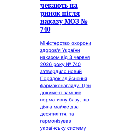
чекають на
ринок після
наказу МОЗ №
740
Міністерство охорони
здоров’я України
наказом від 3 червня
2026 року № 740
затвердило новий
Порядок здійснення
фармаконагляду. Цей
документ замінив
нормативну базу, що
діяла майже два
десятиліття, та
гармонізував
українську систему