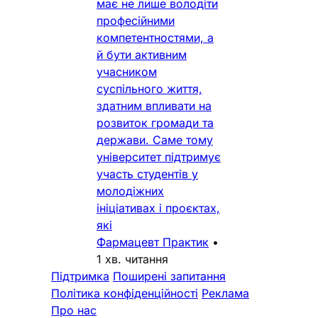
має не лише володіти
професійними
компетентностями, а
й бути активним
учасником
суспільного життя,
здатним впливати на
розвиток громади та
держави. Саме тому
університет підтримує
участь студентів у
молодіжних
ініціативах і проєктах,
які
Фармацевт Практик
•
1 хв. читання
Підтримка
Поширені запитання
Політика конфіденційності
Реклама
Про нас