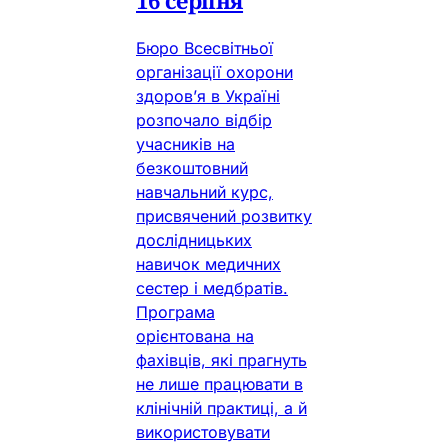
Бюро Всесвітньої
організації охорони
здоров’я в Україні
розпочало відбір
учасників на
безкоштовний
навчальний курс,
присвячений розвитку
дослідницьких
навичок медичних
сестер і медбратів.
Програма
орієнтована на
фахівців, які прагнуть
не лише працювати в
клінічній практиці, а й
використовувати