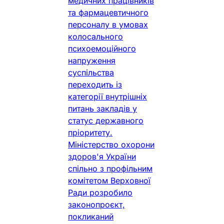
медичних працівників
та фармацевтичного
персоналу в умовах
колосального
психоемоційного
напруження
суспільства
переходить із
категорії внутрішніх
питань закладів у
статус державного
пріоритету.
Міністерство охорони
здоров'я України
спільно з профільним
комітетом Верховної
Ради розробило
законопроєкт,
покликаний