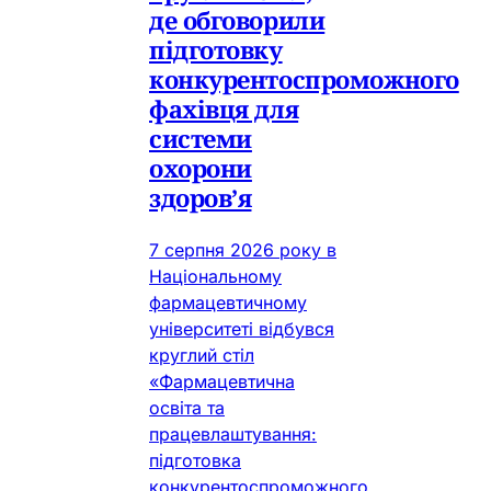
де обговорили
підготовку
конкурентоспроможного
фахівця для
системи
охорони
здоров’я
7 серпня 2026 року в
Національному
фармацевтичному
університеті відбувся
круглий стіл
«Фармацевтична
освіта та
працевлаштування:
підготовка
конкурентоспроможного