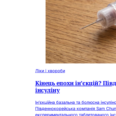
Ліки і хвороби
Кінець епохи ін’єкцій? Пі
інсуліну
Ін’єкційна базальна та болюсна інсулі
Південнокорейська компанія Sam Chun D
експериментального таблетованого інс