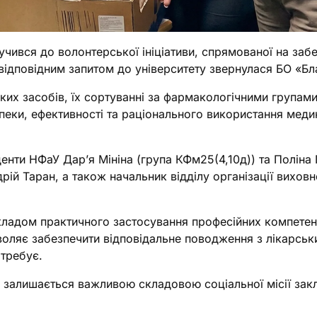
чився до волонтерської ініціативи, спрямованої на забе
 відповідним запитом до університету звернулася БО «Б
ких засобів, їх сортуванні за фармакологічними групами
еки, ефективності та раціонального використання меди
уденти НФаУ Дарʼя Мініна (група КФм25(4,10д)) та Полін
дрій Таран, а також начальник відділу організації вихов
рикладом практичного застосування професійних компете
зволяє забезпечити відповідальне поводження з лікарськ
отребує.
залишається важливою складовою соціальної місії зак