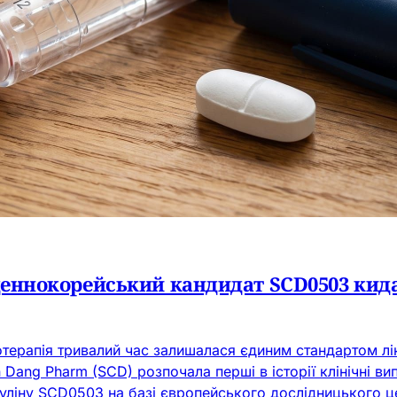
вденнокорейський кандидат SCD0503 кид
нотерапія тривалий час залишалася єдиним стандартом лі
ang Pharm (SCD) розпочала перші в історії клінічні ви
уліну SCD0503 на базі європейського дослідницького це