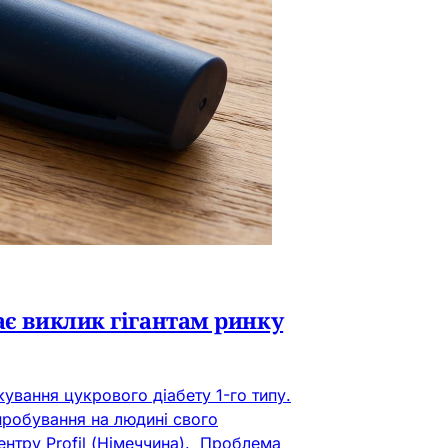
ає виклик гігантам ринку
кування цукрового діабету 1-го типу.
пробування на людині свого
нтру Profil (Німеччина). Проблема