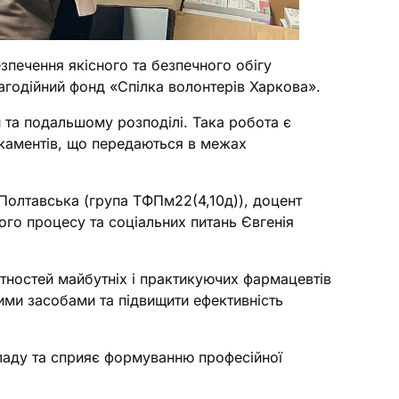
зпечення якісного та безпечного обігу
лагодійний фонд «Спілка волонтерів Харкова».
 та подальшому розподілі. Така робота є
каментів, що передаються в межах
а Полтавська (група ТФПм22(4,10д)), доцент
ного процесу та соціальних питань Євгенія
нтностей майбутніх і практикуючих фармацевтів
ими засобами та підвищити ефективність
ладу та сприяє формуванню професійної