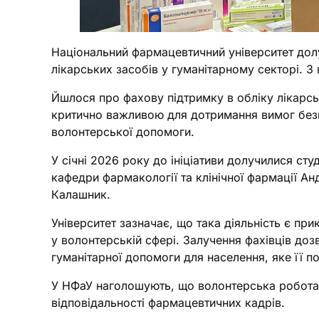
Національний фармацевтичний університет долу
лікарських засобів у гуманітарному секторі. З
Йшлося про фахову підтримку в обліку лікарсь
критично важливою для дотримання вимог безп
волонтерської допомоги.
У січні 2026 року до ініціативи долучилися ст
кафедри фармакології та клінічної фармації Ан
Калашник.
Університет зазначає, що така діяльність є п
у волонтерській сфері. Залучення фахівців до
гуманітарної допомоги для населення, яке її п
У НФаУ наголошують, що волонтерська робота 
відповідальності фармацевтичних кадрів.