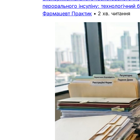
перорального інсуліну: технологічний б
Фармацевт Практик
•
2 хв. читання