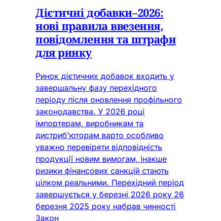
Дієтичні добавки–2026:
нові правила ввезення,
повідомлення та штрафи
для ринку
Ринок дієтичних добавок входить у
завершальну фазу перехідного
періоду після оновлення профільного
законодавства. У 2026 році
імпортерам, виробникам та
дистриб’юторам варто особливо
уважно перевіряти відповідність
продукції новим вимогам, інакше
ризики фінансових санкцій стають
цілком реальними. Перехідний період
завершується у березні 2026 року 26
березня 2025 року набрав чинності
Закон