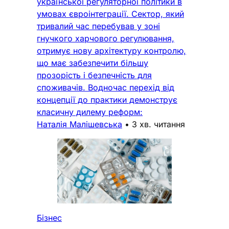
української регуляторної політики в
умовах євроінтеграції. Сектор, який
тривалий час перебував у зоні
гнучкого харчового регулювання,
отримує нову архітектуру контролю,
що має забезпечити більшу
прозорість і безпечність для
споживачів. Водночас перехід від
концепції до практики демонструє
класичну дилему реформ:
Наталія Малішевська
•
3 хв. читання
Бізнес