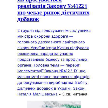
реалізація Закону №4122 і
що чекає ринок дієтичних
добавок
2 грудня під головуванням заступника
міністра охорони здоров’я —
головного державного санітарного
лікаря України Ігоря Кузіна відбулася
розширена нарада за участю
представників бізнесу та профільних
органів. Головна тема — перебіг
імплементації Закону №4122-IX, що
має на меті повне оновлення підходів
до регулювання виробництва й обігу
дієтичних добавок в Україні. Закон,
Наталія Малішевська
•
3 хв. читання