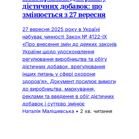
дієтичних добавок: що
змінюється з 27 вересня
27 вересня 2025 року в Україні
набуває чинності Закон № 4122-IX
«Про внесення змін до деяких законів
України щодо удосконалення
регулювання виробництва та обігу
дієтичних добавок, врегулювання
інших питань у сфері охорони
здоров’я». Документ посилює вимоги
до виробництва, маркування,
реклами та введення в обіг дієтичних
добавок і суттєво змінює
Наталія Малішевська
•
2 хв. читання