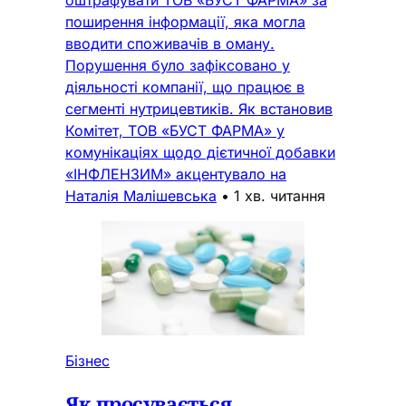
поширення інформації, яка могла
вводити споживачів в оману.
Порушення було зафіксовано у
діяльності компанії, що працює в
сегменті нутрицевтиків. Як встановив
Комітет, ТОВ «БУСТ ФАРМА» у
комунікаціях щодо дієтичної добавки
«ІНФЛЕНЗИМ» акцентувало на
Наталія Малішевська
•
1 хв. читання
Бізнес
Як просувається