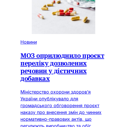
Новини
МОЗ оприлюднило проєкт
переліку дозволених
речовин у дієтичних
добавках
Міністерство охорони здоров’я
України опублікувало для
громадського обговорення проєкт
наказу про внесення змін до чинних
нормативно-правових актів, що
регулюють виробництво та обіг