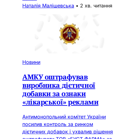
Наталія Малішевська
•
2 хв. читання
Новини
АМКУ оштрафував
виробника дієтичної
добавки за ознаки
«лікарської» реклами
Антимонопольний комітет України
посилив контроль за ринком
дієтичних добавок і ухвалив рішення
оштрафувати ТОВ «БУСТ ФАРМА» за