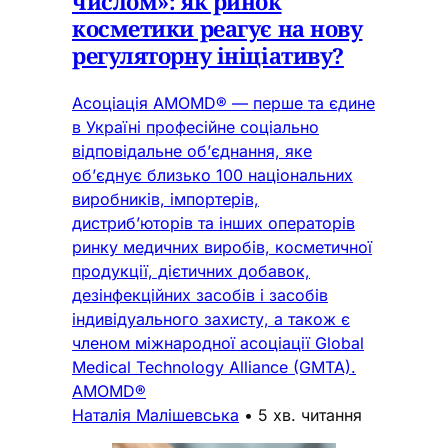
числом»: як ринок
косметики реагує на нову
регуляторну ініціативу?
Асоціація AMOMD® — перше та єдине
в Україні професійне соціально
відповідальне об’єднання, яке
об’єднує близько 100 національних
виробників, імпортерів,
дистриб’юторів та інших операторів
ринку медичних виробів, косметичної
продукції, дієтичних добавок,
дезінфекційних засобів і засобів
індивідуального захисту, а також є
членом міжнародної асоціації Global
Medical Technology Alliance (GMTA).
AMOMD®
Наталія Малішевська
•
5 хв. читання