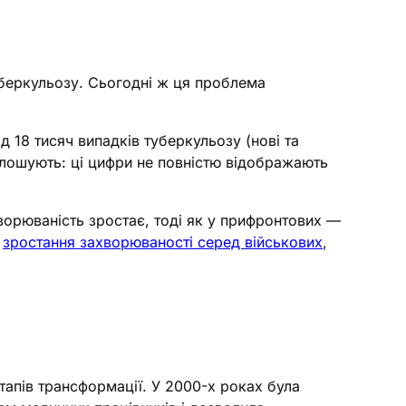
уберкульозу. Сьогодні ж ця проблема
д 18 тисяч випадків туберкульозу (нові та
голошують: ці цифри не повністю відображають
ворюваність зростає, тоді як у прифронтових —
є
зростання захворюваності серед військових
,
тапів трансформації. У 2000-х роках була