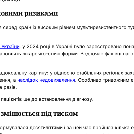
 новими ризиками
я серед країн із високим рівнем мультирезистентного т
 України
, у 2024 році в Україні було зареєстровано пона
тановлять лікарсько-стійкі форми. Водночас фахівці на
доксальну картину: у відносно стабільних регіонах зах
ення, а
наслідок недовиявлення
. Особливо тривожним 
 разів.
пацієнтів ще до встановлення діагнозу.
 змінюється під тиском
ормувалася десятиліттями і за цей час пройшла кілька е