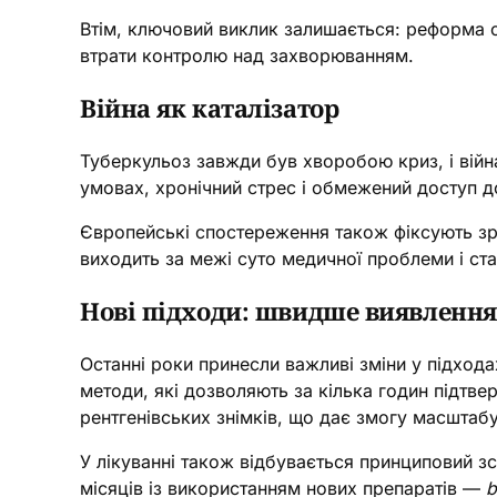
Втім, ключовий виклик залишається: реформа с
втрати контролю над захворюванням.
Війна як каталізатор
Туберкульоз завжди був хворобою криз, і вій
умовах, хронічний стрес і обмежений доступ д
Європейські спостереження також фіксують з
виходить за межі суто медичної проблеми і ста
Нові підходи: швидше виявлення
Останні роки принесли важливі зміни у підход
методи, які дозволяють за кілька годин підтве
рентгенівських знімків, що дає змогу масштабу
У лікуванні також відбувається принциповий з
місяців із використанням нових препаратів —
b