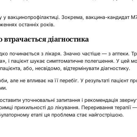
у у вакцинопрофілактиці. Зокрема, вакцина-кандидат M
женнях останніх років.
о втрачається діагностика
дко починається з лікаря. Значно частіше — з аптеки. Тр
да», і пацієнт шукає симптоматичне полегшення. У цей 
цієнта, або, несвідомо, відтермінувати діагностику.
, але не впливає на її перебіг. У результаті пацієнт 
ми.
поставити уточнювальні запитання і рекомендація зверну
имці прихильності до лікування. Переривання терапії 
мбулаторному етапі ця проблема стає найгострішою.