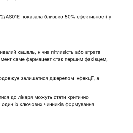
72/AS01E показала близько 50% ефективності у
ивалий кашель, нічна пітливість або втрата
момент саме фармацевт стає першим фахівцем,
продовжує залишатися джерелом інфекції, а
тися до лікаря можуть стати критично
— один із ключових чинників формування