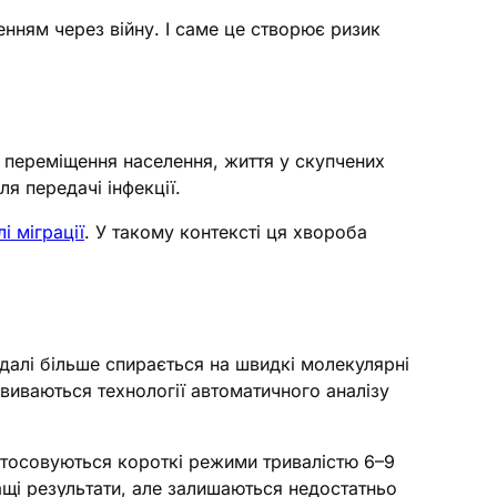
нням через війну. І саме це створює ризик
 переміщення населення, життя у скупчених
я передачі інфекції.
 міграції
. У такому контексті ця хвороба
далі більше спирається на швидкі молекулярні
звиваються технології автоматичного аналізу
астосовуються короткі режими тривалістю 6–9
щі результати, але залишаються недостатньо