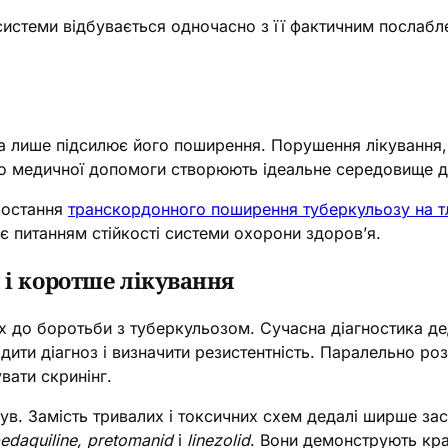
истеми відбувається одночасно з її фактичним послабле
на лише підсилює його поширення. Порушення лікування,
о медичної допомоги створюють ідеальне середовище дл
ростання
транскордонного поширення туберкульозу на тлі
є питанням стійкості системи охорони здоров’я.
 і коротше лікування
ах до боротьби з туберкульозом. Сучасна діагностика де
рдити діагноз і визначити резистентність. Паралельно ро
вати скринінг.
сув. Замість тривалих і токсичних схем дедалі ширше з
edaquiline, pretomanid
і
linezolid
. Вони демонструють кра