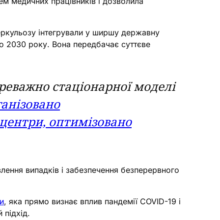
ем медичних працівників і дозволила
еркульозу інтегрували у ширшу державну
до 2030 року. Вона передбачає суттєве
ереважно стаціонарної моделі
ганізовано
 центри, оптимізовано
влення випадків і забезпечення безперервного
и
, яка прямо визнає вплив пандемії COVID-19 і
 підхід.