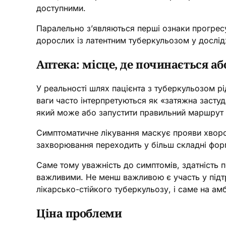
доступними.
Паралельно з’являються перші ознаки прогрес
дорослих із латентним туберкульозом у дослід
Аптека: місце, де починається аб
У реальності шлях пацієнта з туберкульозом рі
ваги часто інтерпретуються як «затяжна засту
який може або запустити правильний маршрут па
Симптоматичне лікування маскує прояви хвороби
захворювання переходить у більш складні фор
Саме тому уважність до симптомів, здатність 
важливими. Не менш важливою є участь у підтр
лікарсько-стійкого туберкульозу, і саме на а
Ціна проблеми