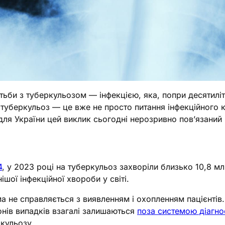
отьби з туберкульозом — інфекцією, яка, попри десятиліт
 туберкульоз — це вже не просто питання інфекційного 
для України цей виклик сьогодні нерозривно пов’язаний 
4
, у 2023 році на туберкульоз захворіли близько 10,8 м
шої інфекційної хвороби у світі.
ма не справляється з виявленням і охопленням пацієнтів
онів випадків взагалі залишаються
поза системою діагно
ркульозу.