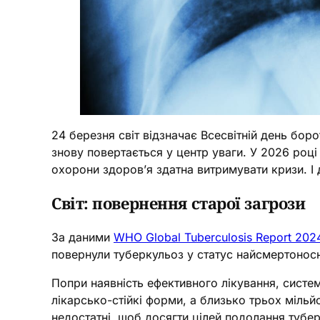
24 березня світ відзначає Всесвітній день бор
знову повертається у центр уваги. У 2026 році
охорони здоров’я здатна витримувати кризи. І 
Світ: повернення старої загрози
За даними
WHO Global Tuberculosis Report 202
повернули туберкульоз у статус найсмертоносні
Попри наявність ефективного лікування, систе
лікарсько-стійкі форми, а близько трьох мільй
недостатні, щоб досягти цілей подолання тубе