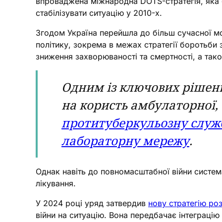
впроваджена міжнародна DOTS-стратегія, яка б
стабілізувати ситуацію у 2010-х.
Згодом Україна перейшла до більш сучасної м
політику, зокрема в межах стратегії боротьби
зниження захворюваності та смертності, а так
Одним із ключових рішень
на користь амбулаторної, 
протитуберкульозну служб
лабораторну мережу
.
Однак навіть до повномасштабної війни систем
лікування.
У 2024 році уряд затвердив
нову стратегію ро
війни на ситуацію. Вона передбачає інтеграцію