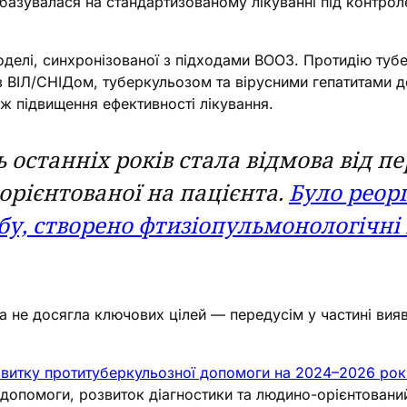
азувалася на стандартизованому лікуванні під контрол
оделі, синхронізованої з підходами ВООЗ. Протидію туб
 з ВІЛ/СНІДом, туберкульозом та вірусними гепатитами 
ож підвищення ефективності лікування.
 останніх років стала відмова від п
орієнтованої на пацієнта.
Було реор
у, створено фтизіопульмонологічні
а не досягла ключових цілей — передусім у частині вия
звитку протитуберкульозної допомоги на 2024–2026 рок
 допомоги, розвиток діагностики та людино-орієнтований