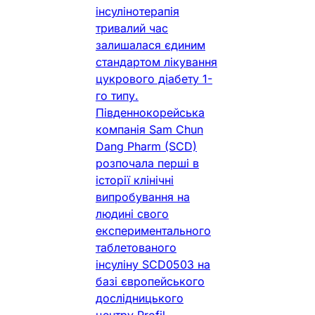
інсулінотерапія
тривалий час
залишалася єдиним
стандартом лікування
цукрового діабету 1-
го типу.
Південнокорейська
компанія Sam Chun
Dang Pharm (SCD)
розпочала перші в
історії клінічні
випробування на
людині свого
експериментального
таблетованого
інсуліну SCD0503 на
базі європейського
дослідницького