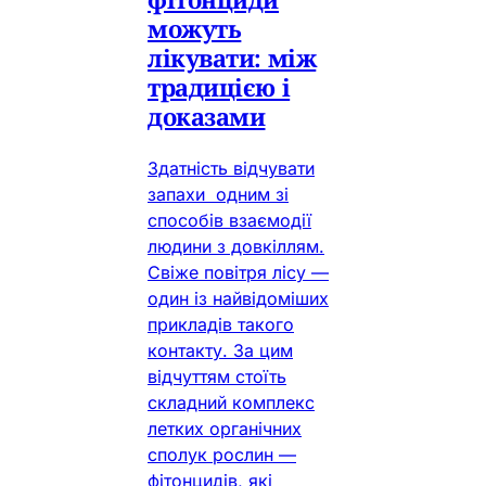
можуть
лікувати: між
традицією і
доказами
Здатність відчувати
запахи одним зі
способів взаємодії
людини з довкіллям.
Свіже повітря лісу —
один із найвідоміших
прикладів такого
контакту. За цим
відчуттям стоїть
складний комплекс
летких органічних
сполук рослин —
фітонцидів, які