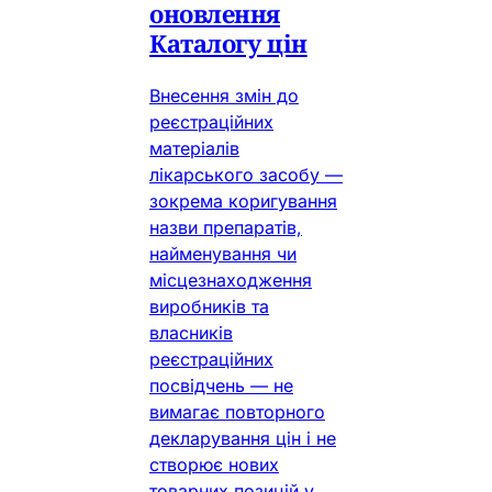
оновлення
Каталогу цін
Внесення змін до
реєстраційних
матеріалів
лікарського засобу —
зокрема коригування
назви препаратів,
найменування чи
місцезнаходження
виробників та
власників
реєстраційних
посвідчень — не
вимагає повторного
декларування цін і не
створює нових
товарних позицій у