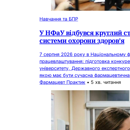
Навчання та БПР
У НФаУ відбувся круглий с
системи охорони здоров’я
7 серпня 2026 року в Національному ф
працевлаштування: підготовка конкуре
університету, Державного експертного 
якою має бути сучасна фармацевтична о
Фармацевт Практик
•
5 хв. читання