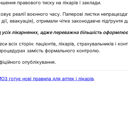
шення правового тиску на лікарів і заклади.
овує реалії воєнного часу. Паперові листки непрацездат
 дії, евакуація), отримали чітке законодавче підґрунтя 
д усіх лікарняних, адже переважна більшість оформлю
си всіх сторін: пацієнтів, лікарів, страхувальників і к
 процедурах замість формального контролю.
фіційного опублікування.
З готує нові правила для аптек і лікарів
.