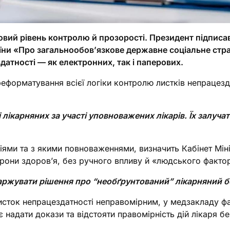
овий рівень контролю й прозорості. Президент підписа
їни «Про загальнообов’язкове державне соціальне стра
атності — як електронних, так і паперових.
еформатування всієї логіки контролю листків непрацезда
лікарняних за участі уповноважених лікарів. Їх залуча
іями та з якими повноваженнями, визначить Кабінет Міні
рони здоров’я, без ручного впливу й «людського факто
ржувати рішення про “необґрунтований” лікарняний бе
исток непрацездатності неправомірним, у медзакладу фа
 надати докази та відстояти правомірність дій лікаря б