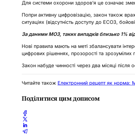
Для системи охорони здоров’я це означає змен
Попри активну цифровізацію, закон також врах
ситуаціях (відсутність доступу до ЕСОЗ, бойові
За даними МОЗ, таких випадків близько 1% ві
Нові правила мають на меті збалансувати інтере
цифрових рішеннях, прозорості та зрозумілих
Закон набуде чинності через два місяці після о
Читайте також
Електронний рецепт як норма: МО
Поділитися цим дописом