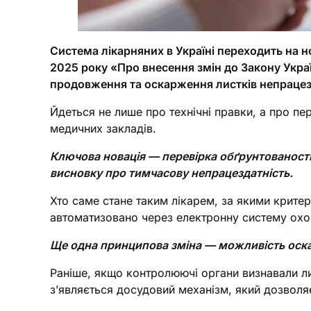
Система лікарняних в Україні переходить на н
2025 року «Про внесення змін до Закону Укра
продовження та оскарження листків непрацезд
Йдеться не лише про технічні правки, а про пер
медичних закладів.
Ключова новація — перевірка обґрунтованості 
висновку про тимчасову непрацездатність.
Хто саме стане таким лікарем, за якими критер
автоматизовано через електронну систему охо
Ще одна принципова зміна — можливість оска
Раніше, якщо контролюючі органи визнавали л
з’являється досудовий механізм, який дозволяє