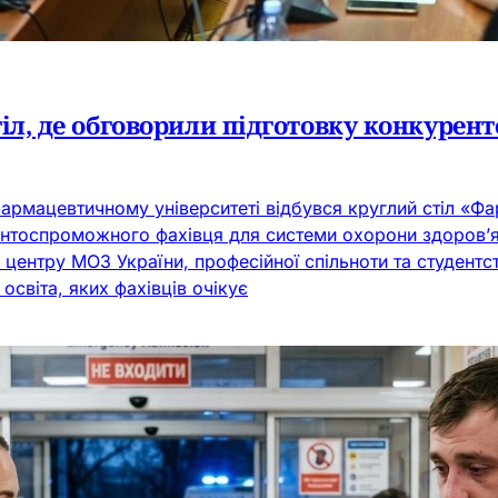
тіл, де обговорили підготовку конкуре
армацевтичному університеті відбувся круглий стіл «Фа
нтоспроможного фахівця для системи охорони здоров’я»
центру МОЗ України, професійної спільноти та студентс
світа, яких фахівців очікує