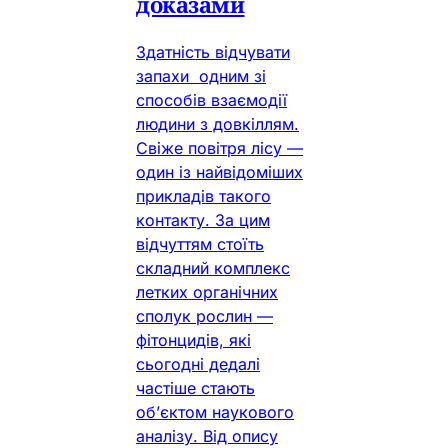
доказами
Здатність відчувати
запахи одним зі
способів взаємодії
людини з довкіллям.
Свіже повітря лісу —
один із найвідоміших
прикладів такого
контакту. За цим
відчуттям стоїть
складний комплекс
летких органічних
сполук рослин —
фітонцидів, які
сьогодні дедалі
частіше стають
об’єктом наукового
аналізу. Від опису