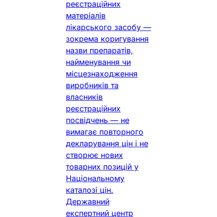
реєстраційних
матеріалів
лікарського засобу —
зокрема коригування
назви препаратів,
найменування чи
місцезнаходження
виробників та
власників
реєстраційних
посвідчень — не
вимагає повторного
декларування цін і не
створює нових
товарних позицій у
Національному
каталозі цін.
Державний
експертний центр