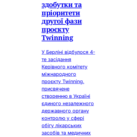
здобутки та
пріоритети
другої фази
проєкту
Twinning
У Берліні відбулося 4-
те засідання
Керівного комітету
міжнародного
проєкту Twinning,
присвячене
створенню в Україні
єдиного незалежного
державного органу
контролю у сфері
обігу лікарських
засобів та медичних