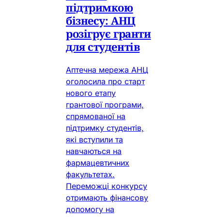
підтримкою
бізнесу: АНЦ
розігрує гранти
для студентів
Аптечна мережа АНЦ
оголосила про старт
нового етапу
грантової програми,
спрямованої на
підтримку студентів,
які вступили та
навчаються на
фармацевтичних
факультетах.
Переможці конкурсу
отримають фінансову
допомогу на