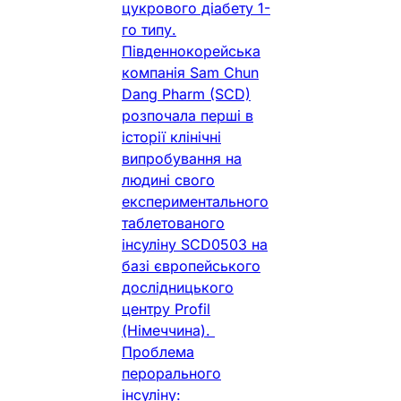
цукрового діабету 1-
го типу.
Південнокорейська
компанія Sam Chun
Dang Pharm (SCD)
розпочала перші в
історії клінічні
випробування на
людині свого
експериментального
таблетованого
інсуліну SCD0503 на
базі європейського
дослідницького
центру Profil
(Німеччина).
Проблема
перорального
інсуліну: