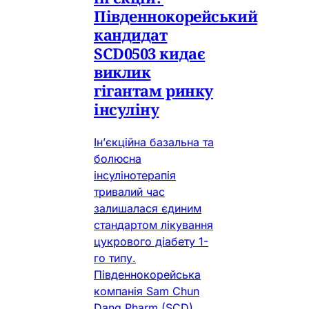
Південнокорейський
кандидат
SCD0503 кидає
виклик
гігантам ринку
інсуліну
Ін’єкційна базальна та
болюсна
інсулінотерапія
тривалий час
залишалася єдиним
стандартом лікування
цукрового діабету 1-
го типу.
Південнокорейська
компанія Sam Chun
Dang Pharm (SCD)