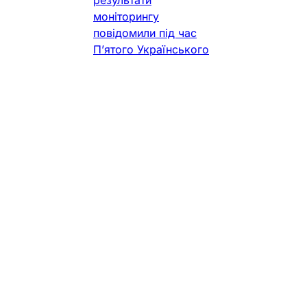
моніторингу
повідомили під час
П’ятого Українського
форуму
Фармацевт Практик
•
1 хв. читання
Навчання та БПР
Фармацевтична
освіта з
підтримкою
бізнесу: АНЦ
розігрує гранти
для студентів