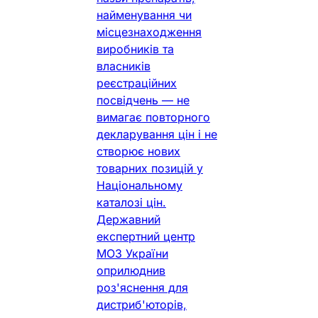
найменування чи
місцезнаходження
виробників та
власників
реєстраційних
посвідчень — не
вимагає повторного
декларування цін і не
створює нових
товарних позицій у
Національному
каталозі цін.
Державний
експертний центр
МОЗ України
оприлюднив
роз'яснення для
дистриб'юторів,