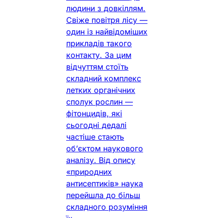
людини з довкіллям.
Свіже повітря лісу —
один із найвідоміших
прикладів такого
контакту. За цим
відчуттям стоїть
складний комплекс
летких органічних
сполук рослин —
фітонцидів, які
сьогодні дедалі
частіше стають
об’єктом наукового
аналізу. Від опису
«природних
антисептиків» наука
перейшла до більш
складного розуміння