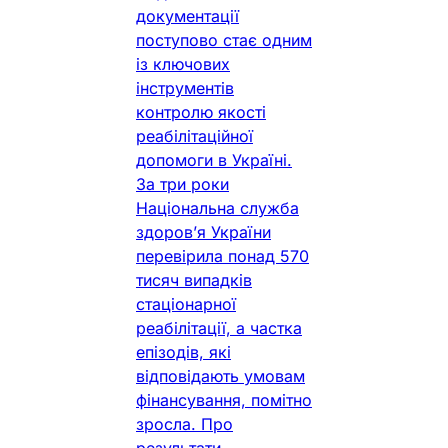
документації
поступово стає одним
із ключових
інструментів
контролю якості
реабілітаційної
допомоги в Україні.
За три роки
Національна служба
здоров’я України
перевірила понад 570
тисяч випадків
стаціонарної
реабілітації, а частка
епізодів, які
відповідають умовам
фінансування, помітно
зросла. Про
результати