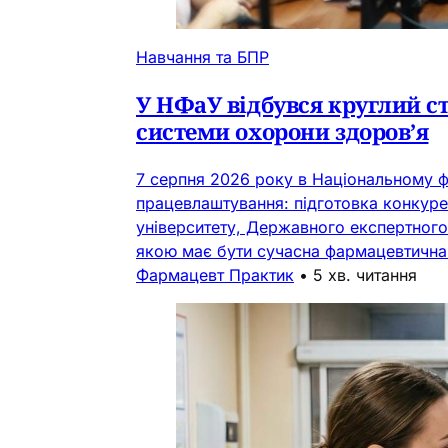
Навчання та БПР
У НФаУ відбувся круглий с
системи охорони здоров’я
7 серпня 2026 року в Національному ф
працевлаштування: підготовка конкуре
університету, Державного експертного 
якою має бути сучасна фармацевтична о
Фармацевт Практик
•
5 хв. читання