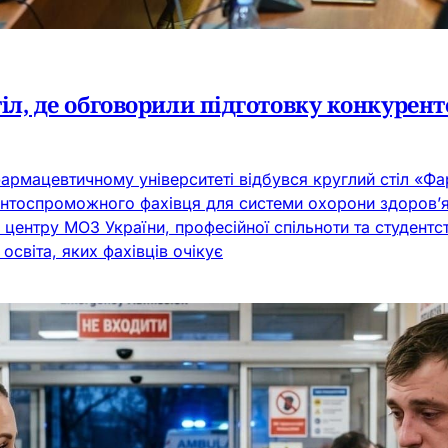
тіл, де обговорили підготовку конкуре
армацевтичному університеті відбувся круглий стіл «Фа
нтоспроможного фахівця для системи охорони здоров’я»
центру МОЗ України, професійної спільноти та студентс
світа, яких фахівців очікує