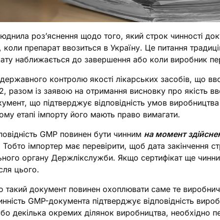
нила роз’яснення щодо того, який строк чинності доку
коли препарат ввозиться в Україну. Це питання традиці
ікату наближається до завершення або коли виробник пе
 державного контролю якості лікарських засобів, що вв
02, разом із заявою на отримання висновку про якість в
кумент, що підтверджує відповідність умов виробництв
ому етапі імпорту його мають право вимагати.
повідність GMP повинен бути чинним
на момент здійсне
. Тобто імпортер має перевірити, щоб дата закінчення с
ьного органу Держлікслужби. Якщо сертифікат ще чинний
сля цього.
 такий документ повинен охоплювати саме те виробниче
инність GMP-документа підтверджує відповідність вироб
бо декілька окремих ділянок виробництва, необхідно п