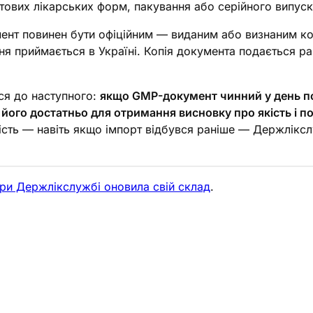
отових лікарських форм, пакування або серійного випуск
нт повинен бути офіційним — виданим або визнаним к
я приймається в Україні. Копія документа подається ра
ся до наступного:
якщо GMP-документ чинний у день п
ого достатньо для отримання висновку про якість і по
ість — навіть якщо імпорт відбувся раніше — Держліксл
ри Держлікслужбі оновила свій склад
.