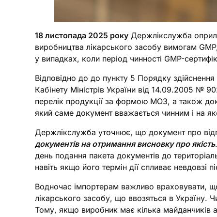
18 листопада 2025 року
Держлікслужба оприлюд
виробництва лікарського засобу вимогам GMP, 
у випадках, коли період чинності GMP-сертиф
Відповідно до до пункту 5 Порядку здійснення
Кабінету Міністрів України від 14.09.2005 № 9
перелік продукції за формою МОЗ, а також до
який саме документ вважається чинним і на як
Держлікслужба уточнює, що документ про від
документів на отримання висновку про якість
день подання пакета документів до територіал
навіть якщо його термін дії спливає невдовзі пі
Водночас імпортерам важливо враховувати, що
лікарського засобу, що ввозяться в Україну. Ч
Тому, якщо виробник має кілька майданчиків а