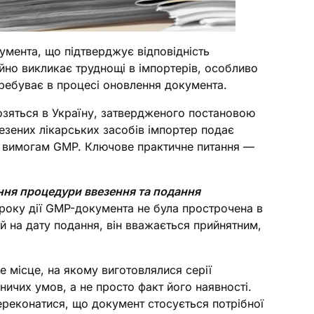
мента, що підтверджує відповідність
йно викликає труднощі в імпортерів, особливо
ребуває в процесі оновлення документа.
озяться в Україну, затвердженого постановою
везених лікарських засобів імпортер подає
а вимогам GMP. Ключове практичне питання —
ння процедури ввезення та подання
троку дії GMP-документа не була прострочена в
 на дату подання, він вважається прийнятним,
 місце, на якому виготовлялися серії
ничих умов, а не просто факт його наявності.
ереконатися, що документ стосується потрібної