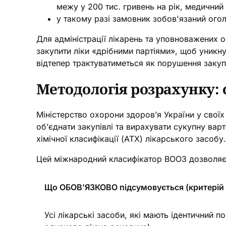
межу у 200 тис. гривень на рік, медични
у такому разі замовник зобов'язаний ого
Для адміністрації лікарень та уповноважених 
закупити ліки «дрібними партіями», щоб уникн
відтепер трактуватиметься як порушення закуп
Методологія розрахунку: 
Міністерство охорони здоров’я України у свої
об’єднати закупівлі та вирахувати сукупну ва
хімічної класифікації (АТХ) лікарського засобу.
Цей міжнародний класифікатор ВООЗ дозволяє с
Що ОБОВ'ЯЗКОВО підсумовується (критерій
Усі лікарські засоби, які мають ідентичний п