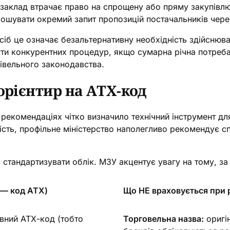
й заклад втрачає право на спрощену або пряму закупівлю
лошувати окремий запит пропозицій постачальників через
осіб це означає безальтернативну необхідність здійсню
ути конкурентних процедур, якщо сумарна річна потреба
івельного законодавства.
орієнтир на АТХ-код
х рекомендаціях чітко визначило технічний інструмент д
ртість, профільне міністерство наполегливо рекомендує 
тандартизувати облік. МЗУ акцентує увагу на тому, за 
 — код АТХ)
Що НЕ враховується при 
овний АТХ-код (тобто
Торговельна назва:
оригін