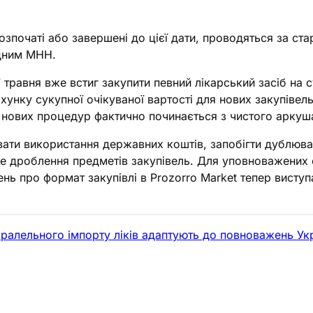
 розпочаті або завершені до цієї дати, проводяться за 
ідним МНН.
равня вже встиг закупити певний лікарський засіб на с
ахунку сукупної очікуваної вартості для нових закупіве
я нових процедур фактично починається з чистого аркуш
ати використання державних коштів, запобігти дублюван
е дроблення предметів закупівель. Для уповноважених о
ень про формат закупівлі в Prozorro Market тепер вист
аралельного імпорту ліків адаптують до повноважень У