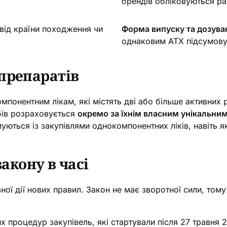
брендів обліковуються ра
від країни походження чи
Форма випуску та дозува
однаковим АТХ підсумову
препаратів
мпонентним лікам, які містять дві або більше активних 
бів розраховується
окремо за їхнім власним унікальни
муються із закупівлями однокомпонентних ліків, навіть 
закону в часі
ої дії нових правил. Закон не має зворотної сили, том
х процедур закупівель, які стартували після 27 травня 