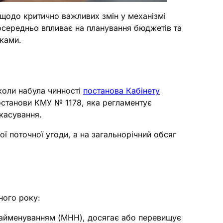
 щодо критично важливих змін у механізмі
посередньо впливає на планування бюджетів та
иками.
коли набула чинності
постанова Кабінету
останови КМУ № 1178, яка регламентує
скасування.
ї поточної угоди, а на загальнорічний обсяг
ного року:
найменуванням (МНН), досягає або перевищує