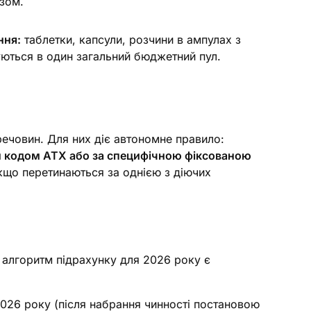
зом.
ння:
таблетки, капсули, розчини в ампулах з
ються в один загальний бюджетний пул.
речовин. Для них діє автономне правило:
м кодом АТХ або за специфічною фіксованою
якщо перетинаються за однією з діючих
у алгоритм підрахунку для 2026 року є
2026 року (після набрання чинності постановою