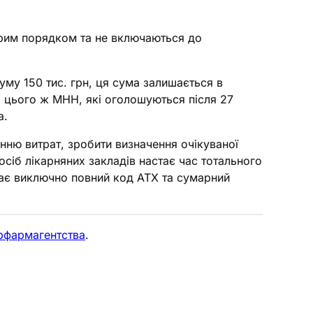
старим порядком та не включаються до
уму 150 тис. грн, ця сума залишається в
ль цього ж МНН, які оголошуються після 27
а.
ню витрат, зробити визначення очікуваної
сіб лікарняних закладів настає час тотального
упає виключно повний код АТХ та сумарний
крфармагентства
.