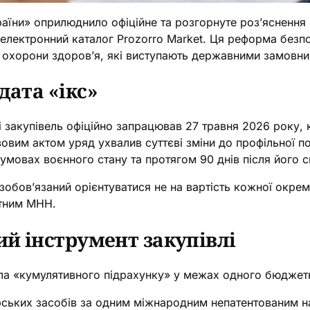
аїни» оприлюднило офіційне та розгорнуте роз’яснення
з електронний каталог Prozorro Market. Ця реформа без
ів охорони здоров’я, які виступають державними замовн
дата «ікс»
і закупівель офіційно запрацював 27 травня 2026 року, 
овим актом уряд ухвалив суттєві зміни до профільної п
 умовах воєнного стану та протягом 90 днів після його 
бов’язаний орієнтуватися не на вартість кожної окремо
етним МНН.
ий інструмент закупівлі
ла «кумулятивного підрахунку» у межах одного бюджет
арських засобів за одним міжнародним непатентованим 