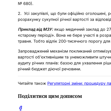
№ 680).
2. Усі закупівлі, що були офіційно оголошені,
розрахунку сукупної річної вартості за відпов
Приклад від МЗУ:
якщо медичний заклад до 27 т
«старому періоді». Вона не бере участі в розр
травня. Тобто відлік 200-тисячного порогу дл
Запроваджений механізм покликаний оптимізув
вартості об’єктивнішим та унеможливити штучн
аудиту річних планів: базою для ухвалення ріш
річний бюджет діючої речовини.
Читайте також
Регуляторні зміни: процедуру п
Поділитися цим дописом