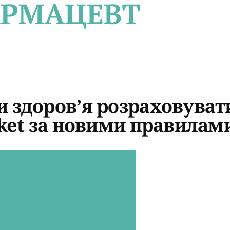
 здоров’я розраховуват
rket за новими правилам