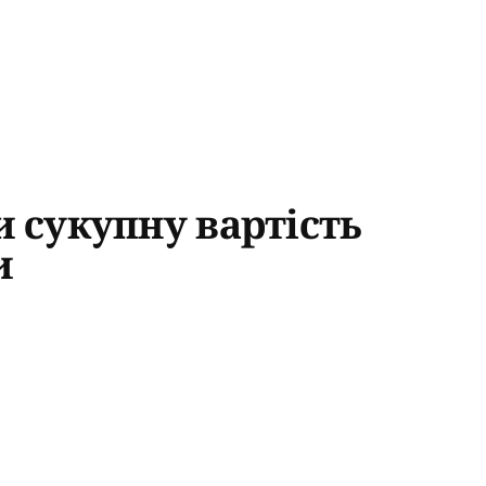
и сукупну вартість
и