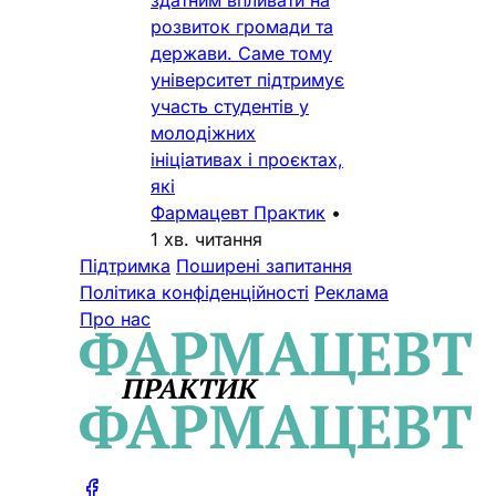
здатним впливати на
розвиток громади та
держави. Саме тому
університет підтримує
участь студентів у
молодіжних
ініціативах і проєктах,
які
Фармацевт Практик
•
1 хв. читання
Підтримка
Поширені запитання
Політика конфіденційності
Реклама
Про нас