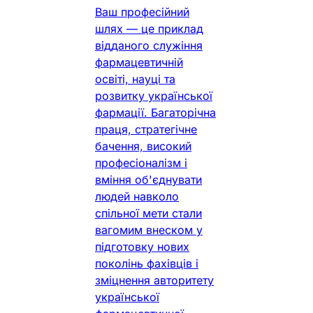
Ваш професійний
шлях — це приклад
відданого служіння
фармацевтичній
освіті, науці та
розвитку української
фармації. Багаторічна
праця, стратегічне
бачення, високий
професіоналізм і
вміння об'єднувати
людей навколо
спільної мети стали
вагомим внеском у
підготовку нових
поколінь фахівців і
зміцнення авторитету
української