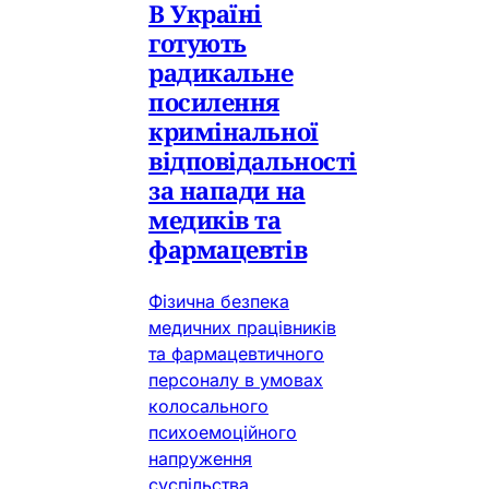
В Україні
готують
радикальне
посилення
кримінальної
відповідальності
за напади на
медиків та
фармацевтів
Фізична безпека
медичних працівників
та фармацевтичного
персоналу в умовах
колосального
психоемоційного
напруження
суспільства