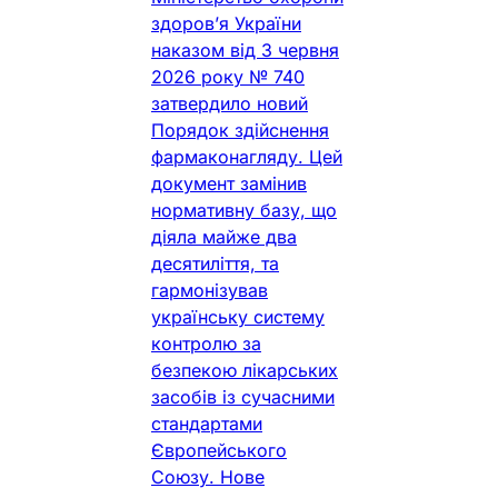
здоров’я України
наказом від 3 червня
2026 року № 740
затвердило новий
Порядок здійснення
фармаконагляду. Цей
документ замінив
нормативну базу, що
діяла майже два
десятиліття, та
гармонізував
українську систему
контролю за
безпекою лікарських
засобів із сучасними
стандартами
Європейського
Союзу. Нове