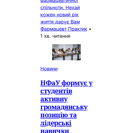
фармацевтичної
спільноти. Нехай
кожен новий рік
життя дарує Вам
Фармацевт Практик
•
1 хв. читання
Новини
НФаУ формує у
студентів
активну
громадянську
позицію та
лідерські
навички