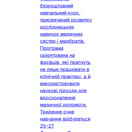
безкоштовний
навчальний курс,
присвячений розвитку
дослідницьких
навичок медичних
сестер і медбратів.
Програма
орієнтована на
фахівців, які прагнуть
не лише працювати в
клінічній практиці, а й
використовувати
наукові підходи для
вдосконалення
медичної допомоги.
Триденне очне
навчання відбудеться
25–27