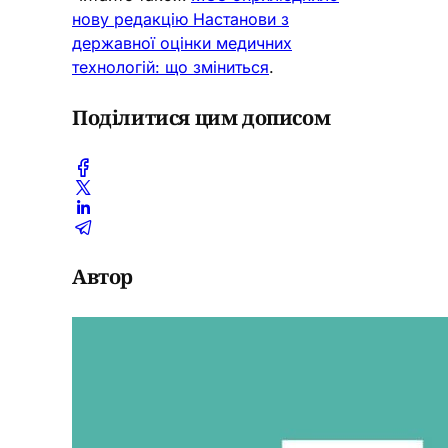
нову редакцію Настанови з
державної оцінки медичних
технологій: що зміниться
.
Поділитися цим дописом
Автор