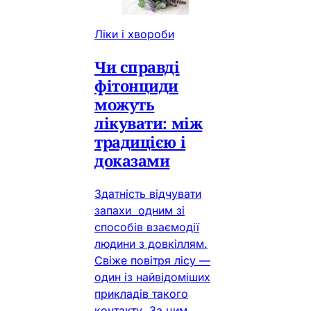
Ліки і хвороби
Чи справді
фітонциди
можуть
лікувати: між
традицією і
доказами
Здатність відчувати
запахи одним зі
способів взаємодії
людини з довкіллям.
Свіже повітря лісу —
один із найвідоміших
прикладів такого
контакту. За цим