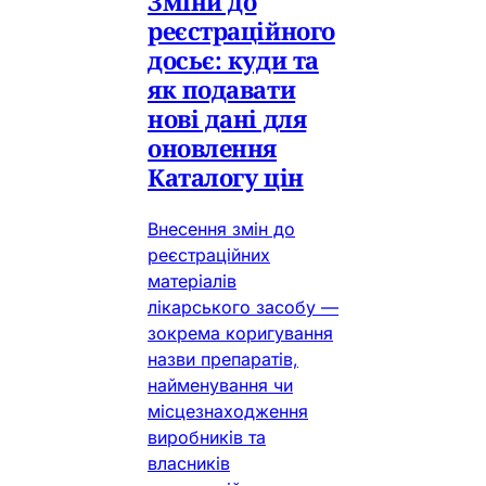
Зміни до
реєстраційного
досьє: куди та
як подавати
нові дані для
оновлення
Каталогу цін
Внесення змін до
реєстраційних
матеріалів
лікарського засобу —
зокрема коригування
назви препаратів,
найменування чи
місцезнаходження
виробників та
власників