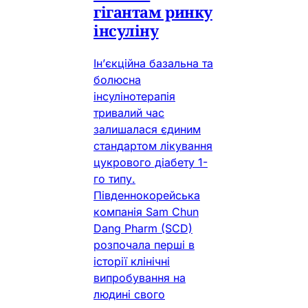
гігантам ринку
інсуліну
Ін’єкційна базальна та
болюсна
інсулінотерапія
тривалий час
залишалася єдиним
стандартом лікування
цукрового діабету 1-
го типу.
Південнокорейська
компанія Sam Chun
Dang Pharm (SCD)
розпочала перші в
історії клінічні
випробування на
людині свого