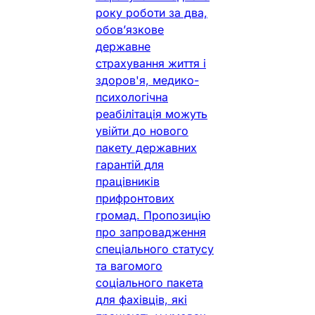
року роботи за два,
обов’язкове
державне
страхування життя і
здоров'я, медико-
психологічна
реабілітація можуть
увійти до нового
пакету державних
гарантій для
працівників
прифронтових
громад. Пропозицію
про запровадження
спеціального статусу
та вагомого
соціального пакета
для фахівців, які