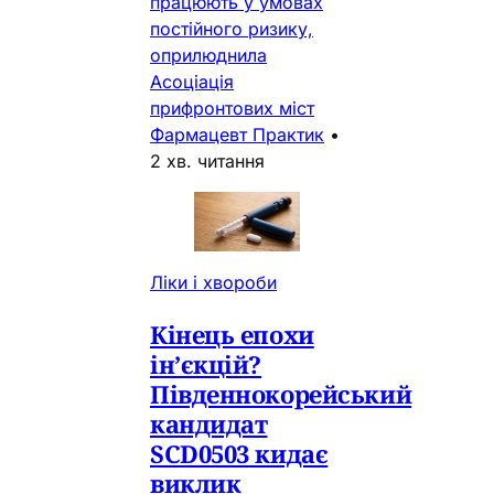
працюють у умовах
постійного ризику,
оприлюднила
Асоціація
прифронтових міст
Фармацевт Практик
•
2 хв. читання
Ліки і хвороби
Кінець епохи
ін’єкцій?
Південнокорейський
кандидат
SCD0503 кидає
виклик