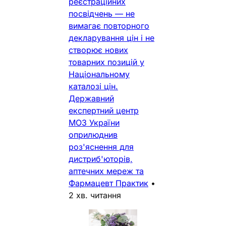
реєстраційних
посвідчень — не
вимагає повторного
декларування цін і не
створює нових
товарних позицій у
Національному
каталозі цін.
Державний
експертний центр
МОЗ України
оприлюднив
роз'яснення для
дистриб'юторів,
аптечних мереж та
Фармацевт Практик
•
2 хв. читання