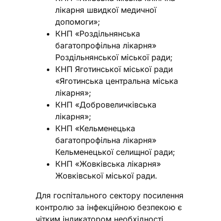
лікарня швидкої медичної
допомоги»;
КНП «Роздільнянська
багатопрофільна лікарня»
Роздільнянської міської ради;
КНП Яготинської міської ради
«Яготинська центральна міська
лікарня»;
КНП «Добровеличківська
лікарня»;
КНП «Кельменецька
багатопрофільна лікарня»
Кельменецької селищної ради;
КНП «Жовківська лікарня»
Жовківської міської ради.
Для госпітального сектору посилення
контролю за інфекційною безпекою є
чітким індикатором необхідності