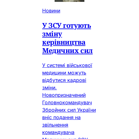
Новини
У ЗСУ готують
зміну
керівництва
Медичних сил
У системі військової
медицини можуть
відбутися кадрові
зміни.
Новопризначений
Головнокомандувач
Збройних сил України
вніс подання на
звільнення
командувача