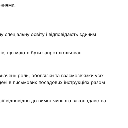
еннями.
ну спеціальну освіту і відповідають єдиним
ів, що мають бути запротокольовані.
начені: роль, обов’язки та взаємозв’язки усіх
адені в письмових посадових інструкціях разом
арії відповідно до вимог чинного законодавства.