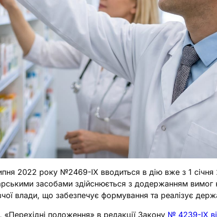
ипня 2022 року №2469-ІХ вводиться в дію вже з 1 січня 2
карськими засобами здійснюється з додержанням вимог н
ої влади, що забезпечує формування та реалізує держа
XL «Перехідні положення» в редакції Закону
№ 4239-IX ві