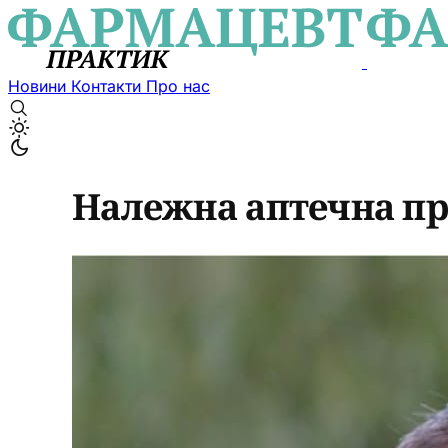
Новини
Контакти
Про нас
Належна аптечна пра