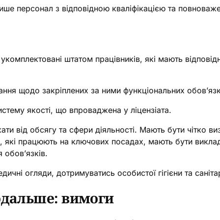
ше персонал з відповідною кваліфікацією та повноваж
и укомплектовані штатом працівників, які мають відповід
ання щодо закріплених за ними функціональних обов’язк
стему якості, що впроваджена у ліцензіата.
ти від обсягу та сфери діяльності. Мають бути чітко виз
ків, які працюють на ключових посадах, мають бути викл
 обов’язків.
дичні огляди, дотримуватись особистої гігієни та саніт
одальше: вимоги