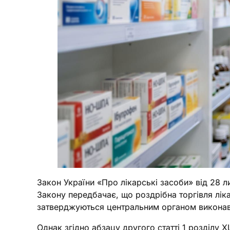
Закон України «Про лікарські засоби» від 28 л
Закону передбачає, що роздрібна торгівля лі
затверджуються центральним органом виконавч
Однак згідно абзацу другого статті 1 розділу 