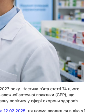
027 року. Частина п’ята статті 74 цього
алежної аптечної практики (GPP), що
вну політику у сфері охорони здоров’я.
д 12.02.2025
, ця норма вводиться в дію
з 1