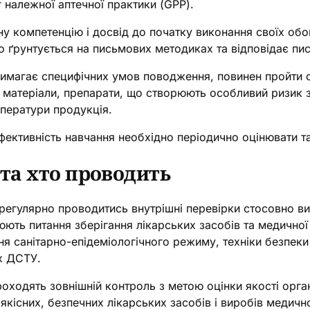
належної аптечної практики (GPP).
у компетенцію і досвід до початку виконання своїх обов
 ґрунтується на письмових методиках та відповідає пис
вимагає специфічних умов поводження, повинен пройти с
ні матеріали, препарати, що створюють особливий ризик
мператури продукція.
Ефективність навчання необхідно періодично оцінювати т
 та хто проводить
ь регулярно проводитись
внутрішні перевірки стосовно в
юють питання зберігання лікарських засобів та медичної 
я санітарно-епідеміологічного режиму, техніки безпеки
х ДСТУ.
проходять зовнішній контроль з метою оцінки якості орга
якісних, безпечних лікарських засобів і виробів медич