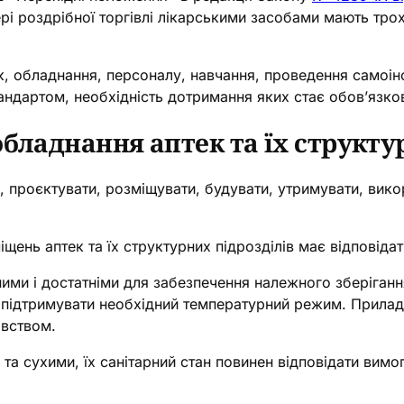
ері роздрібної торгівлі лікарськими засобами мають трох
, обладнання, персоналу, навчання, проведення самоінс
андартом, необхідність дотримання яких стає обов’язко
бладнання аптек та їх структу
 проєктувати, розміщувати, будувати, утримувати, вико
щень аптек та їх структурних підрозділів має відповіда
ми і достатніми для забезпечення належного зберігання
ід підтримувати необхідний температурний режим. Прила
авством.
 та сухими, їх санітарний стан повинен відповідати вим