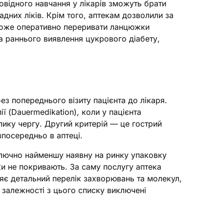
овідного навчання у лікарів зможуть брати
адних ліків. Крім того, аптекам дозволили за
поможе оперативно переривати ланцюжки
та раннього виявлення цукрового діабету,
ез попереднього візиту пацієнта до лікаря.
ї (Dauermedikation), коли у пацієнта
елику чергу. Другий критерій — це гострий
зпосередньо в аптеці.
ключно найменшу наявну на ринку упаковку
дки не покривають. За саму послугу аптека
бляє детальний перелік захворювань та молекул,
 залежності з цього списку виключені