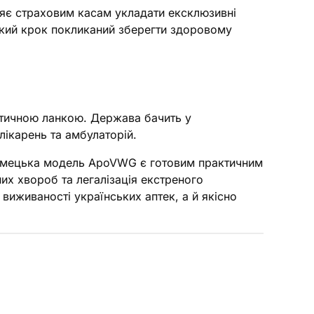
няє страховим касам укладати ексклюзивні
 Такий крок покликаний зберегти здоровому
стичною ланкою. Держава бачить у
лікарень та амбулаторій.
 німецька модель ApoVWG є готовим практичним
их хвороб та легалізація екстреного
 виживаності українських аптек, а й якісно