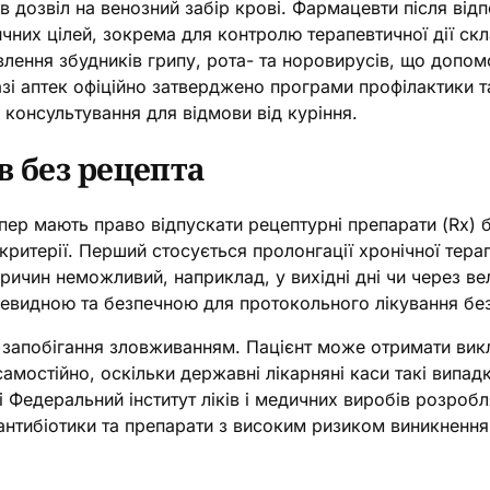
дозвіл на венозний забір крові. Фармацевти після відп
ичних цілей, зокрема для контролю терапевтичної дії скл
явлення збудників грипу, рота- та норовирусів, що до
азі аптек офіційно затверджено програми профілактики 
 консультування для відмови від куріння.
в без рецепта
ер мають право відпускати рецептурні препарати (Rx) б
ритерії. Перший стосується пролонгації хронічної терапі
х причин неможливий, наприклад, у вихідні дні чи через в
очевидною та безпечною для протокольного лікування бе
 запобігання зловживанням. Пацієнт може отримати ви
 самостійно, оскільки державні лікарняні каси такі випа
зі Федеральний інститут ліків і медичних виробів розро
 антибіотики та препарати з високим ризиком виникнення