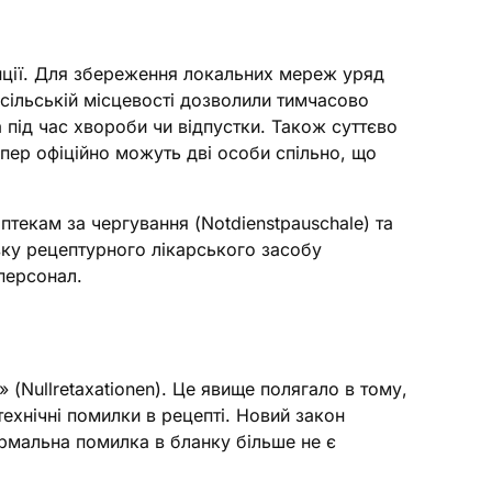
інції. Для збереження локальних мереж уряд
сільській місцевості дозволили тимчасово
а під час хвороби чи відпустки. Також суттєво
епер офіційно можуть дві особи спільно, що
птекам за чергування (Notdienstpauschale) та
овку рецептурного лікарського засобу
персонал.
(Nullretaxationen). Це явище полягало в тому,
технічні помилки в рецепті. Новий закон
ормальна помилка в бланку більше не є