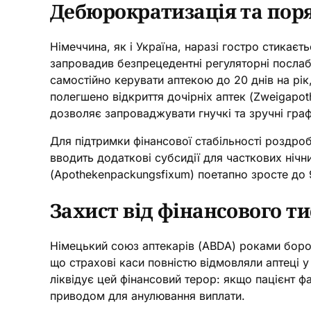
Дебюрократизація та поря
Німеччина, як і Україна, наразі гостро стика
запровадив безпрецедентні регуляторні послаб
самостійно керувати аптекою до 20 днів на рік,
полегшено відкриття дочірніх аптек (Zweigapot
дозволяє запроваджувати гнучкі та зручні граф
Для підтримки фінансової стабільності роздроб
вводить додаткові субсидії для часткових нічн
(Apothekenpackungsfixum) поетапно зросте до 
Захист від фінансового ти
Німецький союз аптекарів (ABDA) роками боров
що страхові каси повністю відмовляли аптеці у 
ліквідує цей фінансовий терор: якщо пацієнт 
приводом для анулювання виплати.