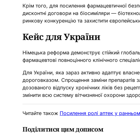
Крім того, для посилення фармацевтичної безп
дисконтні договори на біосиміляри — біотехнол
ринкову конкуренцію та захистити європейських
Кейс для України
Німецька реформа демонструє стійкий глобаль
фармацевтові повноцінного клінічного спеціалі
Для України, яка зараз активно адаптує влас
дороговказом. Спрощення заміни препаратів за 
дозованого відпуску хронічних ліків без рецепт
змінити всю систему вітчизняної охорони здоро
Читайте також
Посилення ролі аптек у ранньом
Поділитися цим дописом