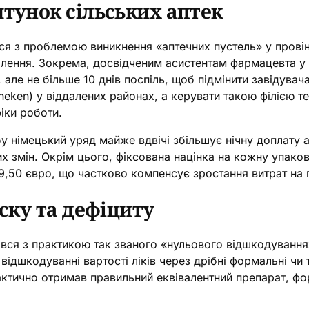
тунок сільських аптек
ється з проблемою виникнення «аптечних пустель» у пров
лення. Зокрема, досвідченим асистентам фармацевта у 
 але не більше 10 днів поспіль, щоб підмінити завідувач
heken) у віддалених районах, а керувати такою філією т
іки роботи.
у німецький уряд майже вдвічі збільшує нічну доплату а
их змін. Окрім цього, фіксована націнка на кожну упак
9,50 євро, що частково компенсує зростання витрат на 
ску та дефіциту
ся з практикою так званого «нульового відшкодування» 
відшкодуванні вартості ліків через дрібні формальні чи 
фактично отримав правильний еквівалентний препарат, ф