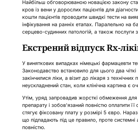
Найбільш обговорюваною новацією закону став 
кров із вени у дорослих пацієнтів для діагност
кошти пацієнтів проводити швидкі тести на ви
інфікування на ранніх етапах. Паралельно на б
серцево-судинних патологій, а також послуги з
Екстрений відпуск Rx-лікі
У виняткових випадках німецькі фармацевти теп
Законодавство встановило для цього два чіткі к
закінчилися ліки, а візит до лікаря з технічни
неускладнений стан, коли клінічна картина є 
Утім, уряд запровадив жорсткі обмеження для
препарату і зобов'язаний повністю оплатити її
стягує фіксовану плату у розмірі 5 євро. Нара
що підпадають під це правило, проте системні
повністю.