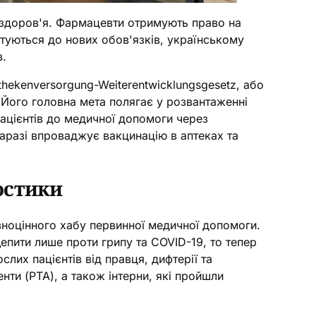
 здоров'я. Фармацевти отримують право на
отуються до нових обов'язків, українському
в.
hekenversorgung-Weiterentwicklungsgesetz, або
 Його головна мета полягає у розвантаженні
 пацієнтів до медичної допомоги через
наразі впроваджує вакцинацію в аптеках та
остики
вноцінного хабу первинної медичної допомоги.
епити лише проти грипу та COVID-19, то тепер
лих пацієнтів від правця, дифтерії та
нти (PTA), а також інтерни, які пройшли