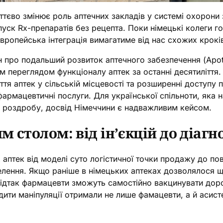
ттєво змінює роль аптечних закладів у системі охорони
пуск Rx-препаратів без рецепта. Поки німецькі колеги г
вропейська інтеграція вимагатиме від нас схожих крокі
 про подальший розвиток аптечного забезпечення (Apot
переглядом функціоналу аптек за останні десятиліття.
ття аптек у сільській місцевості та розширенні доступу
фармацевтичні послуги. Для української спільноти, яка 
 роздробу, досвід Німеччини є надважливим кейсом.
м столом: від ін’єкцій до діагн
 аптек від моделі суто логістичної точки продажу до по
селення. Якщо раніше в німецьких аптеках дозволялося щ
ідтак фармацевти зможуть самостійно вакцинувати дорос
ти маніпуляції отримали не лише фамацевти, а й асисте