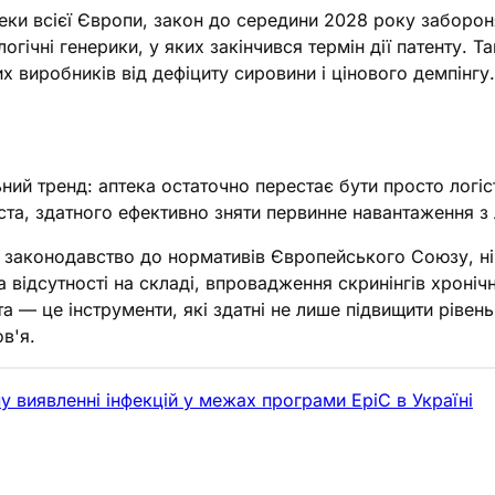
еки всієї Європи, закон до середини 2028 року заборо
огічні генерики, у яких закінчився термін дії патенту.
 виробників від дефіциту сировини і цінового демпінгу.
ний тренд: аптека остаточно перестає бути просто логі
ста, здатного ефективно зняти первинне навантаження з 
не законодавство до нормативів Європейського Союзу,
відсутності на складі, впровадження скринінгів хронічн
а — це інструменти, які здатні не лише підвищити рівень
в'я.
у виявленні інфекцій у межах програми EpiC в Україні