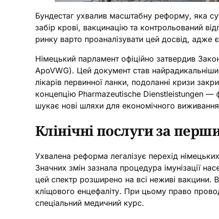
Бундестаг ухвалив масштабну реформу, яка су
забір крові, вакцинацію та контрольований від
ринку варто проаналізувати цей досвід, адже є
Німецький парламент офіційно затвердив Закон
ApoVWG). Цей документ став найрадикальнішим 
лікарів первинної ланки, подоланні кризи закри
концепцію Pharmazeutische Dienstleistungen — 
шукає нові шляхи для економічного виживання
Клінічні послуги за перши
Ухвалена реформа легалізує перехід німецьких
Значних змін зазнала процедура імунізації на
цей спектр розширено на всі неживі вакцини. В
кліщового енцефаліту. При цьому право проводи
спеціальний медичний курс.