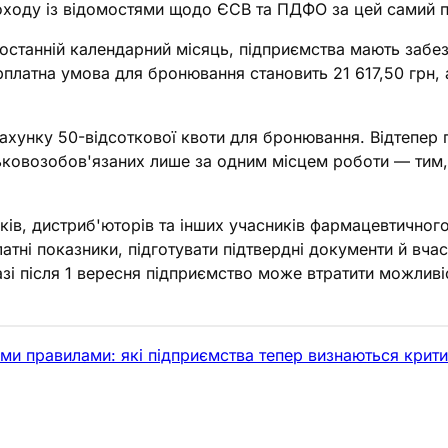
оходу із відомостями щодо ЄСВ та ПДФО за цей самий п
останній календарний місяць, підприємства мають забезп
платна умова для бронювання становить 21 617,50 грн, 
унку 50-відсоткової квоти для бронювання. Відтепер п
йськовозобов'язаних лише за одним місцем роботи — тим
в, дистриб'юторів та інших учасників фармацевтичного 
атні показники, підготувати підтвердні документи й вч
зі після 1 вересня підприємство може втратити можливі
ими правилами: які підприємства тепер визнаються кри