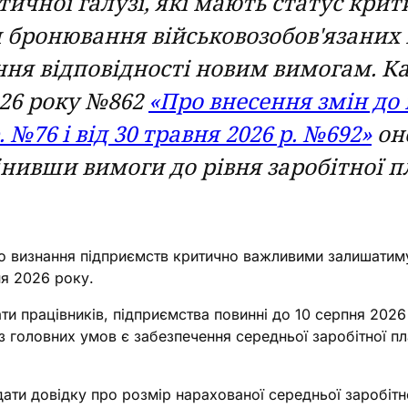
чної галузі, які мають статус крит
бронювання військовозобов'язаних п
ння відповідності новим вимогам. Ка
026 року №862
«Про внесення змін до 
. №76 і від 30 травня 2026 р. №692»
он
інивши вимоги до рівня заробітної 
ро визнання підприємств критично важливими залишатиму
ня 2026 року.
ти працівників, підприємства повинні до 10 серпня 202
з головних умов є забезпечення середньої заробітної пл
ати довідку про розмір нарахованої середньої заробітно