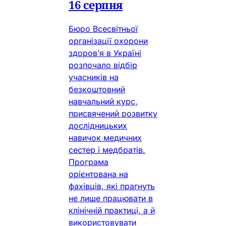
16 серпня
Бюро Всесвітньої
організації охорони
здоров’я в Україні
розпочало відбір
учасників на
безкоштовний
навчальний курс,
присвячений розвитку
дослідницьких
навичок медичних
сестер і медбратів.
Програма
орієнтована на
фахівців, які прагнуть
не лише працювати в
клінічній практиці, а й
використовувати