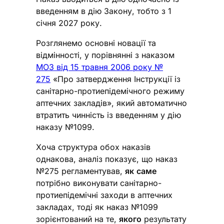
введенням в дію Закону, тобто з 1
січня 2027 року.
Розглянемо основні новації та
відмінності, у порівнянні з наказом
МОЗ від 15 травня 2006 року №
275
«Про затвердження Інструкції із
санітарно-протиепідемічного режиму
аптечних закладів», який автоматично
втратить чинність із введенням у дію
наказу №1099.
Хоча структура обох наказів
однакова, аналіз показує, що наказ
№275 регламентував,
як
саме
потрібно виконувати санітарно-
протиепідемічні заходи в аптечних
закладах, тоді як наказ №1099
зорієнтований на те,
якого
результату