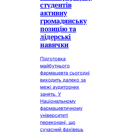
студентів
активну
громадянську
позицію та
лідерські
навички
Підготовка
майбутнього
фармацевта сьогодні
виходить далеко за
межі аудиторних
занять. У
Національному
фармацевтичному
університеті
переконані, що
сучасний фахівець