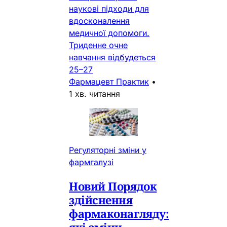
наукові підходи для
вдосконалення
медичної допомоги.
Триденне очне
навчання відбудеться
25–27
Фармацевт Практик
•
1 хв. читання
Регуляторні зміни у
фармгалузі
Новий Порядок
здійснення
фармаконагляду:
які зміни