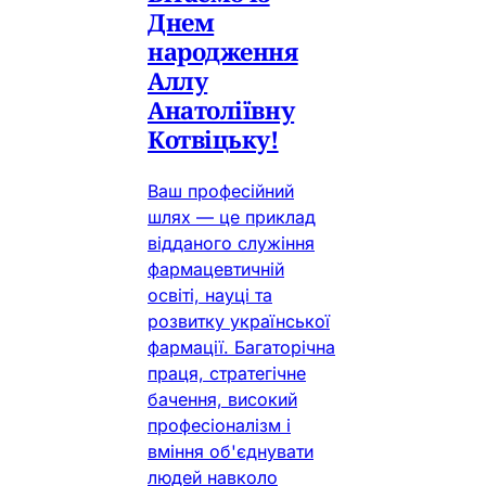
Днем
народження
Аллу
Анатоліївну
Котвіцьку!
Ваш професійний
шлях — це приклад
відданого служіння
фармацевтичній
освіті, науці та
розвитку української
фармації. Багаторічна
праця, стратегічне
бачення, високий
професіоналізм і
вміння об'єднувати
людей навколо