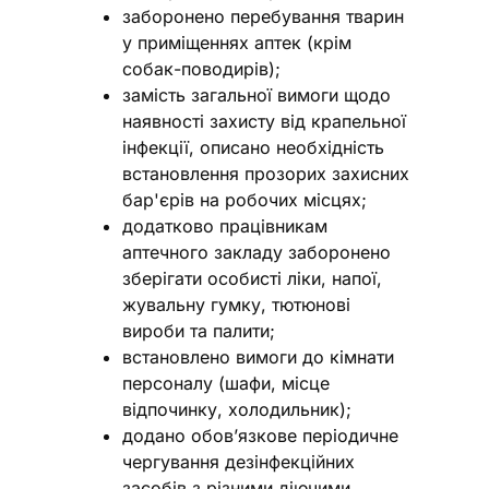
заборонено перебування тварин
у приміщеннях аптек (крім
собак-поводирів);
замість загальної вимоги щодо
наявності захисту від крапельної
інфекції, описано необхідність
встановлення прозорих захисних
бар'єрів на робочих місцях;
додатково працівникам
аптечного закладу заборонено
зберігати особисті ліки, напої,
жувальну гумку, тютюнові
вироби та палити;
встановлено вимоги до кімнати
персоналу (шафи, місце
відпочинку, холодильник);
додано обов’язкове періодичне
чергування дезінфекційних
засобів з різними діючими