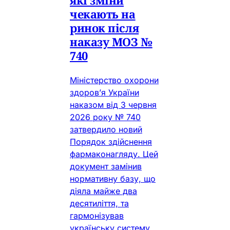
чекають на
ринок після
наказу МОЗ №
740
Міністерство охорони
здоров’я України
наказом від 3 червня
2026 року № 740
затвердило новий
Порядок здійснення
фармаконагляду. Цей
документ замінив
нормативну базу, що
діяла майже два
десятиліття, та
гармонізував
українську систему