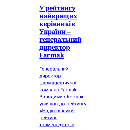
У рейтингу
найкращих
керівників
України –
генеральний
директор
Farmak
Генеральний
директор
фармацевтичної
компанії Farmak
Володимир Костюк
увійшов до рейтингу
«Надкерівники:
рейтинг
топменеджерів