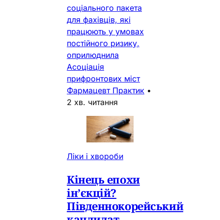
соціального пакета
для фахівців, які
працюють у умовах
постійного ризику,
оприлюднила
Асоціація
прифронтових міст
Фармацевт Практик
•
2 хв. читання
Ліки і хвороби
Кінець епохи
ін’єкцій?
Південнокорейський
кандидат