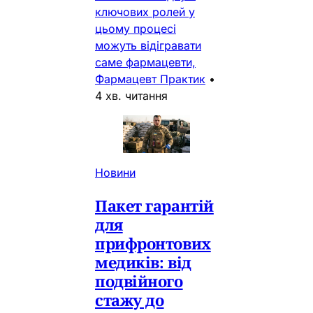
ключових ролей у
цьому процесі
можуть відігравати
саме фармацевти,
Фармацевт Практик
•
4 хв. читання
Новини
Пакет гарантій
для
прифронтових
медиків: від
подвійного
стажу до