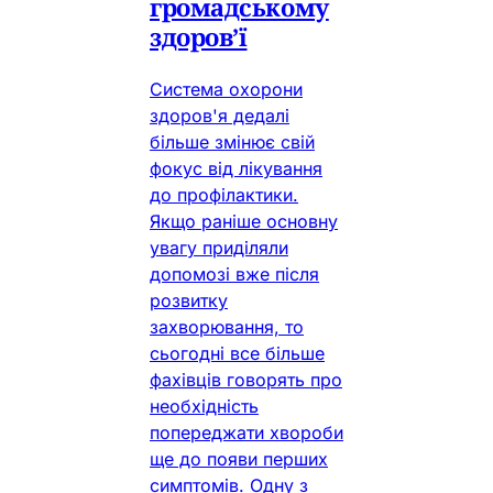
громадському
здоров’ї
Система охорони
здоров'я дедалі
більше змінює свій
фокус від лікування
до профілактики.
Якщо раніше основну
увагу приділяли
допомозі вже після
розвитку
захворювання, то
сьогодні все більше
фахівців говорять про
необхідність
попереджати хвороби
ще до появи перших
симптомів. Одну з