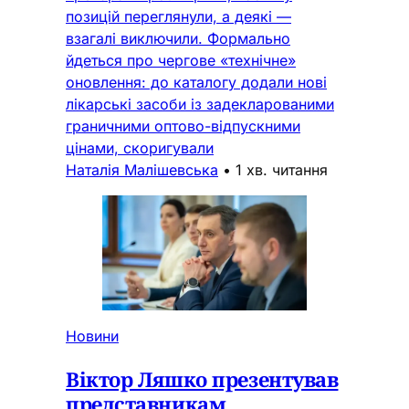
позицій переглянули, а деякі —
взагалі виключили. Формально
йдеться про чергове «технічне»
оновлення: до каталогу додали нові
лікарські засоби із задекларованими
граничними оптово-відпускними
цінами, скоригували
Наталія Малішевська
•
1 хв. читання
Новини
Віктор Ляшко презентував
представникам