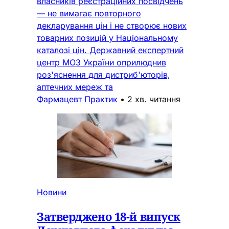
власників реєстраційних посвідчень
— не вимагає повторного
декларування цін і не створює нових
товарних позицій у Національному
каталозі цін. Державний експертний
центр МОЗ України оприлюднив
роз'яснення для дистриб'юторів,
аптечних мереж та
Фармацевт Практик
•
2 хв. читання
Новини
Затверджено 18-й випуск