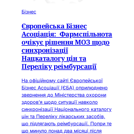
Бізнес
Європейська Бізнес
Асоціація: Фармспільнота
очікує рішення МОЗ щодо
синхронізації
Нацкаталогу цін та
Переліку реімбурсації
На офіційному сайті Європейської
Бізнес Асоціації (ЄБА) оприлюднено
звернення до Міністерства охорони
здоров’я щодо ситуації навколо
синхронізації Національного каталогу
цін та Переліку лікарських засобів,
що підлягають реімбурсації. Попри те
що минуло понад два місяці після