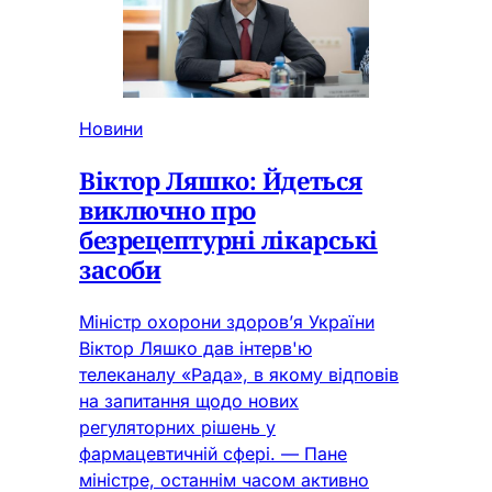
Новини
Віктор Ляшко: Йдеться
виключно про
безрецептурні лікарські
засоби
Міністр охорони здоров’я України
Віктор Ляшко дав інтерв'ю
телеканалу «Рада», в якому відповів
на запитання щодо нових
регуляторних рішень у
фармацевтичній сфері. — Пане
міністре, останнім часом активно