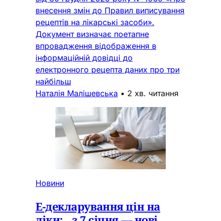
внесення змін до Правил виписування
рецептів на лікарські засоби».
Документ визначає поетапне
впровадження відображення в
інформаційній довідці до
електронного рецепта даних про три
найбільш
Наталія Малішевська
•
2 хв. читання
Новини
Е-декларування цін на
ліки: з 7 січня — нові