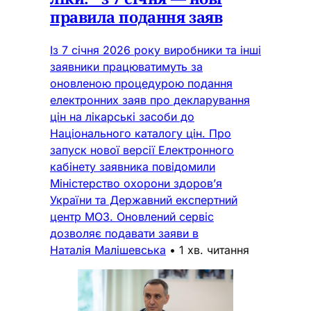
правила подання заяв
Із 7 січня 2026 року виробники та інші
заявники працюватимуть за
оновленою процедурою подання
електронних заяв про декларування
цін на лікарські засоби до
Національного каталогу цін. Про
запуск нової версії Електронного
кабінету заявника повідомили
Міністерство охорони здоров’я
України та Державний експертний
центр МОЗ. Оновлений сервіс
дозволяє подавати заяви в
Наталія Малішевська
•
1 хв. читання