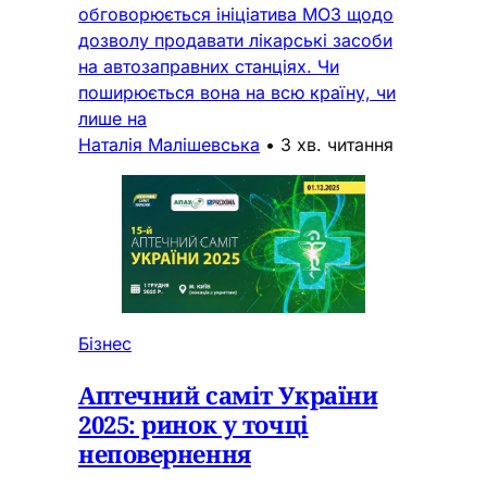
обговорюється ініціатива МОЗ щодо
дозволу продавати лікарські засоби
на автозаправних станціях. Чи
поширюється вона на всю країну, чи
лише на
Наталія Малішевська
•
3 хв. читання
Бізнес
Аптечний саміт України
2025: ринок у точці
неповернення