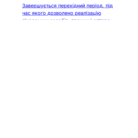
Завершується перехідний період, під
час якого дозволено реалізацію
лікарських засобів, граничні оптово-
відпускні ціни на які ще не були
задекларовані у Національному
каталозі цін. Починаючи з 1 листопада
2025 року, випуск в обіг таких
препаратів буде заборонено. Вимога
передбачена постановою Кабінету
Міністрів України від 4 квітня 2025 р.
№ 439 «Деякі
Наталія Малішевська
•
1 хв. читання