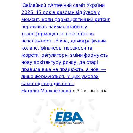
Ювілейний «Аптечний саміт України
2025: 15 років разом» відбувся у
момент, коли фармацевтичний ритейл
переживає наймасштабнішу
трансформацію за всю історію
незалежності. Війна, демографічний
колапс, фінансові перекоси та
жорсткі регуляторні зміни формують
нову архітектуру ринку, де старі
правила вже не працюють, а нові —
лише формуються. У цих умовах
саміт підтвердив свою
Наталія Малішевська
•
3 хв. читання