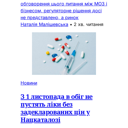
обговорення цього питання між МОЗ і
бізнесом, регуляторне рішення досі
не представлено, а ринок
Наталія Малішевська
•
2 хв. читання
Новини
З 1 листопада в обіг не
пустять ліки без
задекларованих цін у
Нацкаталозі