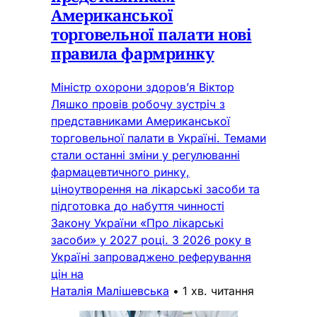
Американської
торговельної палати нові
правила фармринку
Міністр охорони здоров’я Віктор
Ляшко провів робочу зустріч з
представниками Американської
торговельної палати в Україні. Темами
стали останні зміни у регулюванні
фармацевтичного ринку,
ціноутворення на лікарські засоби та
підготовка до набуття чинності
Закону України «Про лікарські
засоби» у 2027 році. З 2026 року в
Україні запроваджено реферування
цін на
Наталія Малішевська
•
1 хв. читання