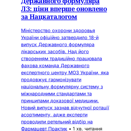
Державного формуляра
ЛЗ: ціни вперше оновлено
за Нацкаталогом
Міністерство охорони здоровья
України офіційно затвердило 18-й
випуск Державного формуляра
лікарських засобів. Над його
створенням традиційно працювала
фахова команда Державного
експертного центру МОЗ України, яка
продовжує гармонізувати
національну формулярну систему з
міжнародними стандартами та
принципами доказової медицини.
Новий випуск зазнав відчутної ротації
асортименту, адже експерти
проводили ретельний відбір на
Фармацевт Практик
•
1 хв. читання