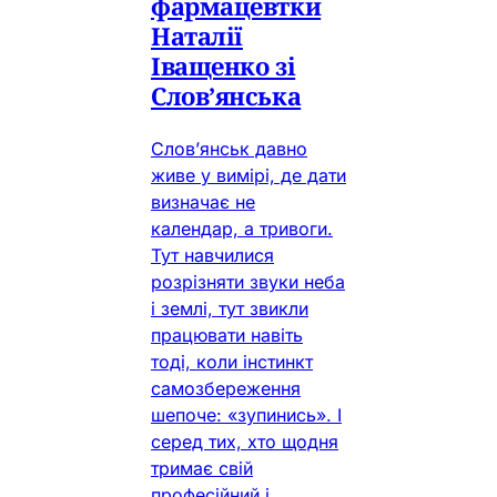
фармацевтки
Наталії
Іващенко зі
Слов’янська
Слов’янськ давно
живе у вимірі, де дати
визначає не
календар, а тривоги.
Тут навчилися
розрізняти звуки неба
і землі, тут звикли
працювати навіть
тоді, коли інстинкт
самозбереження
шепоче: «зупинись». І
серед тих, хто щодня
тримає свій
професійний і