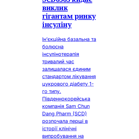
виклик
гігантам ринку
інсуліну
Ін’єкційна базальна та
болюсна
інсулінотерапія
тривалий час
залишалася єдиним
стандартом лікування
цукрового діабету 1-
го типу.
Південнокорейська
компанія Sam Chun
Dang Pharm (SCD)
розпочала перші в
історії клінічні
випробування на