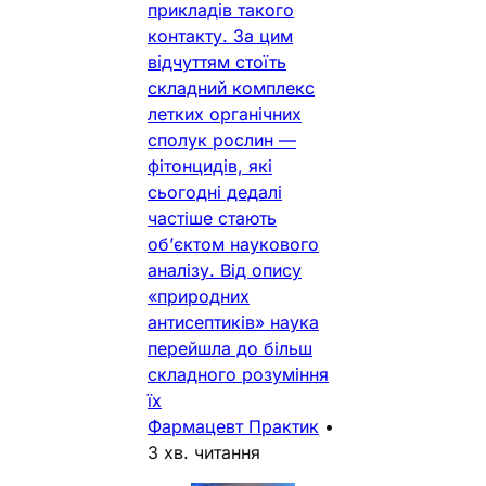
прикладів такого
контакту. За цим
відчуттям стоїть
складний комплекс
летких органічних
сполук рослин —
фітонцидів, які
сьогодні дедалі
частіше стають
об’єктом наукового
аналізу. Від опису
«природних
антисептиків» наука
перейшла до більш
складного розуміння
їх
Фармацевт Практик
•
3 хв. читання