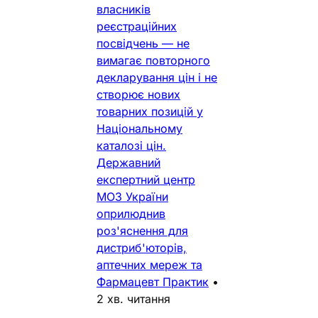
власників
реєстраційних
посвідчень — не
вимагає повторного
декларування цін і не
створює нових
товарних позицій у
Національному
каталозі цін.
Державний
експертний центр
МОЗ України
оприлюднив
роз'яснення для
дистриб'юторів,
аптечних мереж та
Фармацевт Практик
•
2 хв. читання