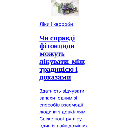
Ліки і хвороби
Чи справді
фітонциди
можуть
лікувати: між
традицією і
доказами
Здатність відчувати
запахи одним зі
способів взаємодії
людини з довкіллям.
Свіже повітря лісу —
один із найвідоміших