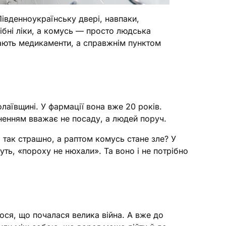
Південноукраїнську двері, навпаки,
ібні ліки, а комусь — просто людська
скають медикаменти, а справжнім пунктом
аївщині. У фармації вона вже 20 років.
ненням вважає не посаду, а людей поруч.
 так страшно, а раптом комусь стане зле? У
жуть, «пороху не нюхали». Та воно і не потрібно
ося, що почалася велика війна. А вже до