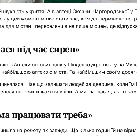
й шукають укриття. А в аптеці Оксани Шаргородської у 
сь у цей момент може стати зле, комусь терміново потр
ала для містян і переселенців не лише місцем, де відпу
ася під час сирен»
ка «Аптеки оптових цін» у Південноукраїнську на Микол
є найбільшою аптекою міста. Та найбільшим своїм досяг
ачинялася. Навіщо залишати людей за дверима, коли їм і
велося пережити жахіття війни. А ми, на щастя, як то ка
дома працювати треба»
шла на роботу як завжди. Ще кілька годин їй не вірил