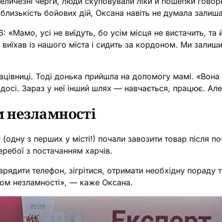
 величезні черги, люди скуповували ліки й пошепки гово
 близькість бойових дій, Оксана навіть не думала залиша
: «Мамо, усі не виїдуть, бо усім місця не вистачить, та 
 виїхав із нашого міста і сидить за кордоном. Ми зали
працівниці. Тоді донька прийшла на допомогу мамі. «Вон
 досі. Зараз у неї інший шлях — навчається, працює. Але
м незламності
 (одну з перших у місті!) почали завозити товар після п
перебої з постачанням харчів.
зарядити телефон, зігрітися, отримати необхідну пораду 
ом незламності», — каже Оксана.