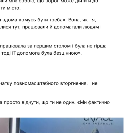
рили між собою, що ворог може дійти й до
ти місто.
й вдома комусь бути треба». Вона, як і я,
шилися тут, працювали й допомагали людям і
а працювала за першим столом і була не гірша
 тоді її допомога була безцінною».
очатку повномасштабного вторгнення. І не
та просто відчути, що ти не один. «Ми фактично