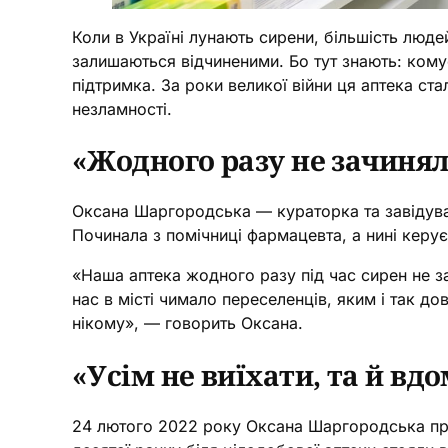
Коли в Україні лунають сирени, більшість люде
залишаються відчиненими. Бо тут знають: кому
підтримка. За роки великої війни ця аптека ст
незламності.
«Жодного разу не зачинял
Оксана Шаргородська — кураторка та завідувач
Починала з помічниці фармацевта, а нині керу
«Наша аптека жодного разу під час сирен не з
нас в місті чимало переселенців, яким і так до
нікому», — говорить Оксана.
«Усім не виїхати, та й в
24 лютого 2022 року Оксана Шаргородська прий