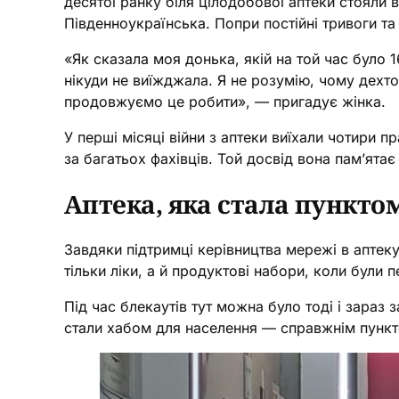
десятої ранку біля цілодобової аптеки стояли
Південноукраїнська. Попри постійні тривоги та
«Як сказала моя донька, якій на той час було 16
нікуди не виїжджала. Я не розумію, чому дехто
продовжуємо це робити», — пригадує жінка.
У перші місяці війни з аптеки виїхали чотири 
за багатьох фахівців. Той досвід вона пам’ятає
Аптека, яка стала пункто
Завдяки підтримці керівництва мережі в аптеку
тільки ліки, а й продуктові набори, коли були 
Під час блекаутів тут можна було тоді і зараз 
стали хабом для населення — справжнім пункт