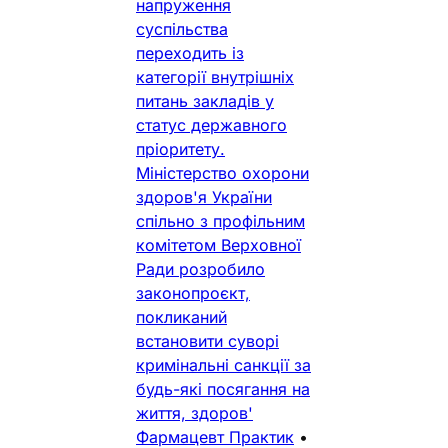
напруження
суспільства
переходить із
категорії внутрішніх
питань закладів у
статус державного
пріоритету.
Міністерство охорони
здоров'я України
спільно з профільним
комітетом Верховної
Ради розробило
законопроєкт,
покликаний
встановити суворі
кримінальні санкції за
будь-які посягання на
життя, здоров'
Фармацевт Практик
•