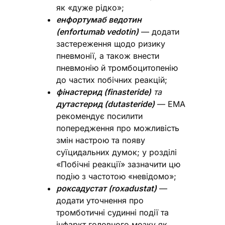
як «дуже рідко»;
енфортумаб ведотин
(enfortumab vedotin)
— додати
застереження щодо ризику
пневмонії, а також внести
пневмонію й тромбоцитопенію
до частих побічних реакцій;
фінастерид (finasteride)
та
дутастерид (dutasteride)
— EMA
рекомендує посилити
попередження про можливість
змін настрою та появу
суїцидальних думок; у розділі
«Побічні реакції» зазначити цю
подію з частотою «невідомо»;
роксадустат (roxadustat)
—
додати уточнення про
тромботичні судинні події та
інфаркт головного мозку як