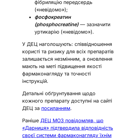
фібриляцію передсердь
(«невідомо»);
фосфокреатин
(phosphocreatine)
— зазначити
уртикарію («невідомо»).
У ДЕЦ наголошують: співвідношення
користі та ризику для всіх препаратів
залишається незмінним, а оновлення
мають на меті підвищення якості
фармаконагляду та точності
інструкцій.
Детальні обґрунтування щодо
кожного препарату доступні на сайті
ДЕЦ за
посиланням
.
Раніше
ДЕЦ МОЗ повідомляв, що
«Дарниця» підтвердила відповідність
своєї системи фармаконагляду їхнім