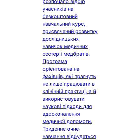
розпочало відбір
учасників на
безкоштовний
навчальний курс,
присвячений розвитку
дослідницьких
навичок медичних
сестер і медбратів.
Програма
орієнтована на
фахівців, які прагнуть
не лише працювати в
клінічній практиці, а й
використовувати
наукові підходи для
вдосконалення
медичної допомоги.
Триденне очне
навчання відбудеться