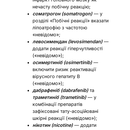
нечасту побічну реакцію;
соматрогон (somatrogon)
— у
розділі «Побічні реакції» вказати
ліпоатрофію з частотою
«невідомо»;
левосимендан (levosimendan)
—
додати реакції гіперчутливості
(«невідомо»);
осимертиніб (osimertinib)
—
включити ризик реактивації
вірусного гепатиту B
(«невідомо»);
дабрафеніб (dabrafenib)
та
траметиніб (trametinib)
— у
комбінації препаратів
зафіксовані тату-асоційовані
шкірні реакції («невідомо»);
нікотин (nicotine)
— додати