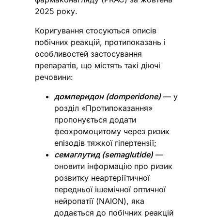
2025 року.
Коригування стосуються описів
побічних реакцій, протипоказань і
особливостей застосування
препаратів, що містять такі діючі
речовини:
домперидон (domperidone)
— у
розділ «Протипоказання»
пропонується додати
феохромоцитому через ризик
епізодів тяжкої гіпертензії;
семаглутид (semaglutide)
—
оновити інформацію про ризик
розвитку неартеріїтичної
передньої ішемічної оптичної
нейропатії (NAION), яка
додається до побічних реакцій