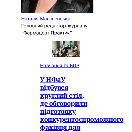
Наталія Малішевська
Головний редактор журналу
“Фармацевт Практик”
Навчання та БПР
У НФаУ
відбувся
круглий стіл,
де обговорили
підготовку
конкурентоспроможного
фахівця для