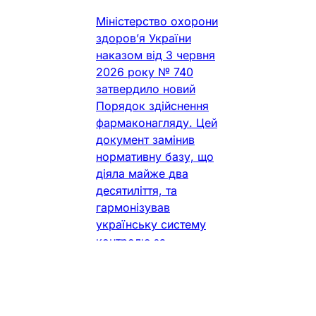
Міністерство охорони
здоров’я України
наказом від 3 червня
2026 року № 740
затвердило новий
Порядок здійснення
фармаконагляду. Цей
документ замінив
нормативну базу, що
діяла майже два
десятиліття, та
гармонізував
українську систему
контролю за
безпекою лікарських
засобів із сучасними
стандартами
Європейського