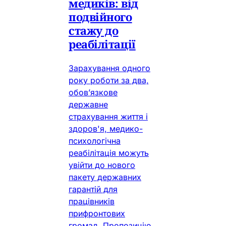
медиків: від
подвійного
стажу до
реабілітації
Зарахування одного
року роботи за два,
обов’язкове
державне
страхування життя і
здоров'я, медико-
психологічна
реабілітація можуть
увійти до нового
пакету державних
гарантій для
працівників
прифронтових
громад. Пропозицію