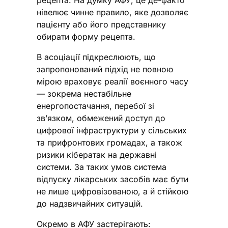
рецепта. На думку АФУ, це де-факто
нівелює чинне правило, яке дозволяє
пацієнту або його представнику
обирати форму рецепта.
В асоціації підкреслюють, що
запропонований підхід не повною
мірою враховує реалії воєнного часу
— зокрема нестабільне
енергопостачання, перебої зі
зв’язком, обмежений доступ до
цифрової інфраструктури у сільських
та прифронтових громадах, а також
ризики кібератак на державні
системи. За таких умов система
відпуску лікарських засобів має бути
не лише цифровізованою, а й стійкою
до надзвичайних ситуацій.
Окремо в АФУ застерігають: