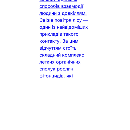
способів взаємодії
людини з довкіллям.
Свіже повітря лісу —
один із найвідоміших
прикладів такого
контакту. За цим
відчуттям стоїть
складний комплекс
летких органічних
сполук рослин —
фітонцидів, які
сьогодні дедалі
частіше стають
об’єктом наукового
аналізу. Від опису
«природних
антисептиків» наука
перейшла до більш