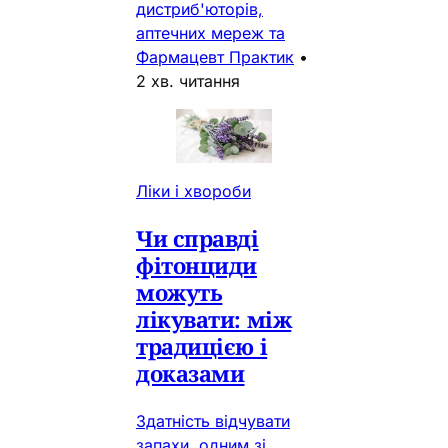
дистриб'юторів,
аптечних мереж та
Фармацевт Практик
•
2 хв. читання
Ліки і хвороби
Чи справді
фітонциди
можуть
лікувати: між
традицією і
доказами
Здатність відчувати
запахи одним зі