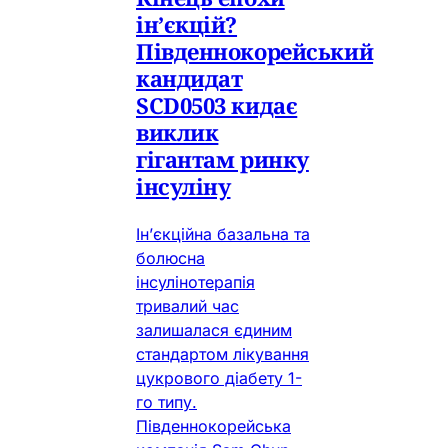
ін’єкцій?
Південнокорейський
кандидат
SCD0503 кидає
виклик
гігантам ринку
інсуліну
Ін’єкційна базальна та
болюсна
інсулінотерапія
тривалий час
залишалася єдиним
стандартом лікування
цукрового діабету 1-
го типу.
Південнокорейська