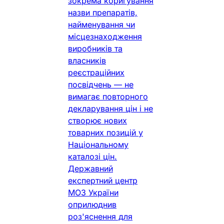
зокрема коригування
назви препаратів,
найменування чи
місцезнаходження
виробників та
власників
реєстраційних
посвідчень — не
вимагає повторного
декларування цін і не
створює нових
товарних позицій у
Національному
каталозі цін.
Державний
експертний центр
МОЗ України
оприлюднив
роз'яснення для