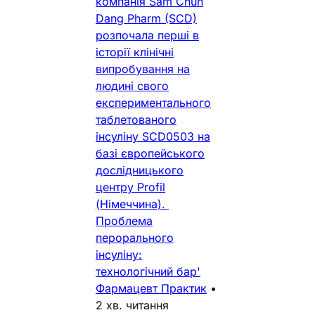
компанія Sam Chun
Dang Pharm (SCD)
розпочала перші в
історії клінічні
випробування на
людині свого
експериментального
таблетованого
інсуліну SCD0503 на
базі європейського
дослідницького
центру Profil
(Німеччина).
Проблема
перорального
інсуліну:
технологічний бар'
Фармацевт Практик
•
2 хв. читання