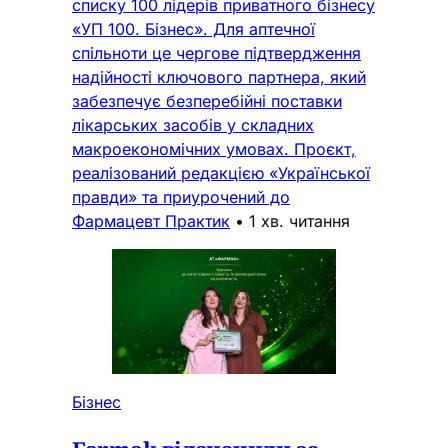
списку 100 лідерів приватного бізнесу
«УП 100. Бізнес». Для аптечної
спільноти це чергове підтвердження
надійності ключового партнера, який
забезпечує безперебійні поставки
лікарських засобів у складних
макроекономічних умовах. Проєкт,
реалізований редакцією «Української
правди» та приурочений до
Фармацевт Практик
•
1 хв. читання
Бізнес