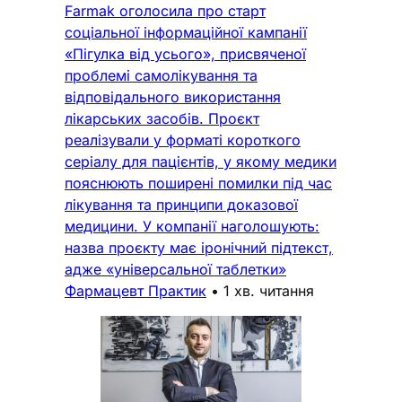
Farmak оголосила про старт
соціальної інформаційної кампанії
«Пігулка від усього», присвяченої
проблемі самолікування та
відповідального використання
лікарських засобів. Проєкт
реалізували у форматі короткого
серіалу для пацієнтів, у якому медики
пояснюють поширені помилки під час
лікування та принципи доказової
медицини. У компанії наголошують:
назва проєкту має іронічний підтекст,
адже «універсальної таблетки»
Фармацевт Практик
•
1 хв. читання