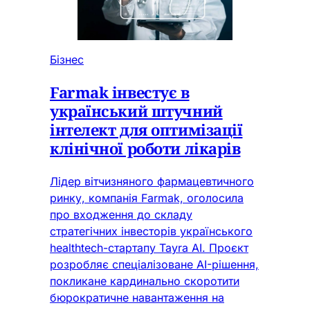
Бізнес
Farmak інвестує в
український штучний
інтелект для оптимізації
клінічної роботи лікарів
Лідер вітчизняного фармацевтичного
ринку, компанія Farmak, оголосила
про входження до складу
стратегічних інвесторів українського
healthtech-стартапу Tayra AI. Проєкт
розробляє спеціалізоване AI-рішення,
покликане кардинально скоротити
бюрократичне навантаження на