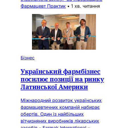
Фармацевт Практик
•
1 хв. читання
Бізнес
Український фармбізнес
посилює позиції на ринку
Латинської Америки
Міжнародний розвиток українських
фармацевтичних компаній набирає
обертів. Один із найбільших
вітчизняних виробників лікарських
засобів – Farmak International –