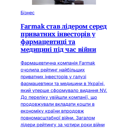
Бізнес
Farmak став лідером серед
приватних інвесторів у
фармацевтиці та
медицині під час війни
Фармацевтична компанія Farmak
очолила рейтинг найбільших
приватних інвесторів у галузі
фармацевтики та медицини в Україні,
який уперше сформувало видання NV.
До переліку увійшли компанії, що
продовжували вкладати кошти в
економіку країни впродовж
повномасштабної війни. Загалом
лідери рейтингу за чотири роки війни