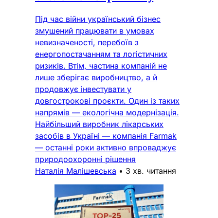
Під час війни український бізнес
змушений працювати в умовах
невизначеності, перебоїв з
енергопостачанням та логістичних
ризиків. Втім, частина компаній не
лише зберігає виробництво, а й
продовжує інвестувати у
довгострокові проєкти. Один із таких
напрямів — екологічна модернізація.
Найбільший виробник лікарських
засобів в Україні — компанія Farmak
— останні роки активно впроваджує
природоохоронні рішення
Наталія Малішевська
•
3 хв. читання