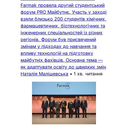
Farmak провела другий студентський
форум PRO Майбутнє. Участь у заході
взяли близько 200 студентів хімічних,
фармацевтичних, біотехнологічних та
інженерних спеціальностей із різних
регіонів. Форум був присвячений
змінам у підходах до навчання та
впливу технологій на підготовку
майбутніх фахівців. Основна тема —
як адаптувати освіту до швидких змін
Наталія Малішевська
•
1 хв. читання