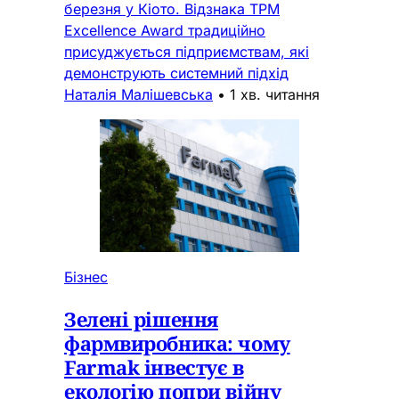
березня у Кіото. Відзнака TPM
Excellence Award традиційно
присуджується підприємствам, які
демонструють системний підхід
Наталія Малішевська
•
1 хв. читання
Бізнес
Зелені рішення
фармвиробника: чому
Farmak інвестує в
екологію попри війну