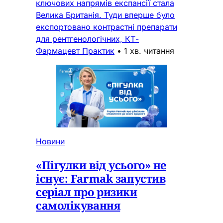
ключових напрямів експансії стала
Велика Британія. Туди вперше було
експортовано контрастні препарати
для рентгенологічних, КТ-
Фармацевт Практик
•
1 хв. читання
Новини
«Пігулки від усього» не
існує: Farmak запустив
серіал про ризики
самолікування