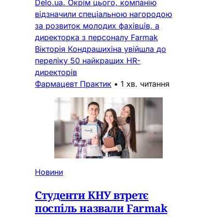
Delo.ua. Окрім цього, компанію
відзначили спеціальною нагородою
за розвиток молодих фахівців, а
директорка з персоналу Farmak
Вікторія Кондрашихіна увійшла до
переліку 50 найкращих HR-
директорів
Фармацевт Практик
•
1 хв. читання
Новини
Студенти КНУ втретє
поспіль назвали Farmak