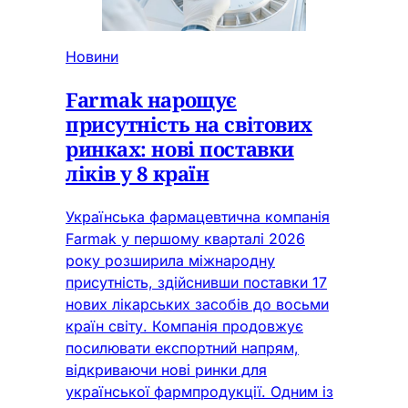
Новини
Farmak нарощує
присутність на світових
ринках: нові поставки
ліків у 8 країн
Українська фармацевтична компанія
Farmak у першому кварталі 2026
року розширила міжнародну
присутність, здійснивши поставки 17
нових лікарських засобів до восьми
країн світу. Компанія продовжує
посилювати експортний напрям,
відкриваючи нові ринки для
української фармпродукції. Одним із