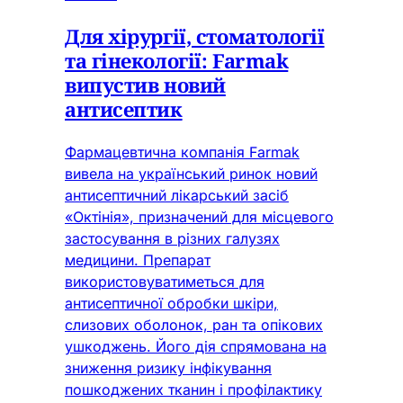
Для хірургії, стоматології
та гінекології: Farmak
випустив новий
антисептик
Фармацевтична компанія Farmak
вивела на український ринок новий
антисептичний лікарський засіб
«Октінія», призначений для місцевого
застосування в різних галузях
медицини. Препарат
використовуватиметься для
антисептичної обробки шкіри,
слизових оболонок, ран та опікових
ушкоджень. Його дія спрямована на
зниження ризику інфікування
пошкоджених тканин і профілактику