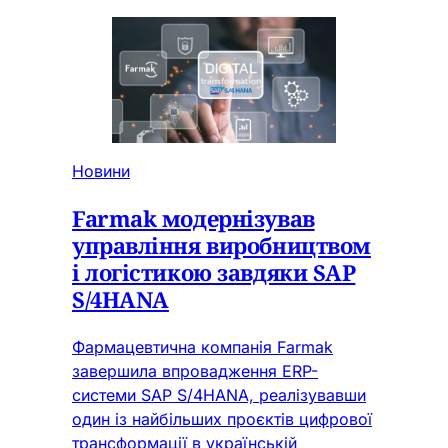
Новини
Farmak модернізував
управління виробництвом
і логістикою завдяки SAP
S/4HANA
Фармацевтична компанія Farmak
завершила впровадження ERP-
системи SAP S/4HANA, реалізувавши
один із найбільших проєктів цифрової
трансформації в українській