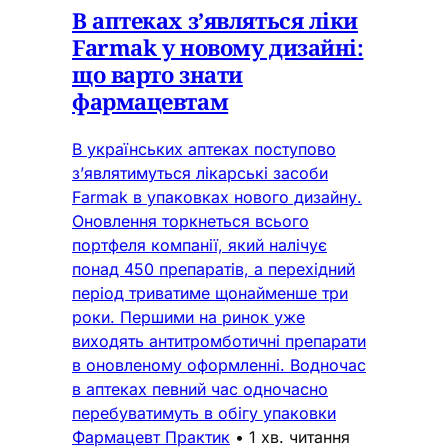
В аптеках з’являться ліки
Farmak у новому дизайні:
що варто знати
фармацевтам
В українських аптеках поступово
з’являтимуться лікарські засоби
Farmak в упаковках нового дизайну.
Оновлення торкнеться всього
портфеля компанії, який налічує
понад 450 препаратів, а перехідний
період триватиме щонайменше три
роки. Першими на ринок уже
виходять антитромботичні препарати
в оновленому оформленні. Водночас
в аптеках певний час одночасно
перебуватимуть в обігу упаковки
Фармацевт Практик
•
1 хв. читання