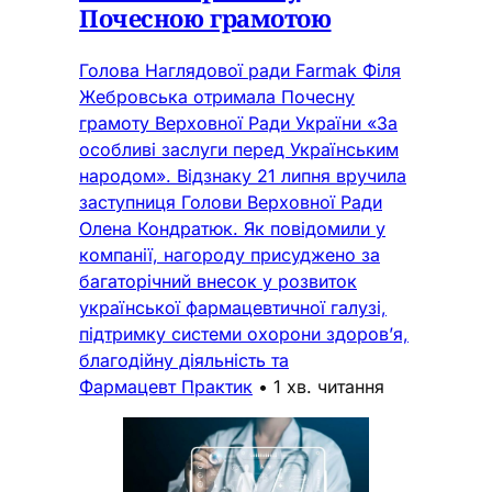
Почесною грамотою
Голова Наглядової ради Farmak Філя
Жебровська отримала Почесну
грамоту Верховної Ради України «За
особливі заслуги перед Українським
народом». Відзнаку 21 липня вручила
заступниця Голови Верховної Ради
Олена Кондратюк. Як повідомили у
компанії, нагороду присуджено за
багаторічний внесок у розвиток
української фармацевтичної галузі,
підтримку системи охорони здоров’я,
благодійну діяльність та
Фармацевт Практик
•
1 хв. читання