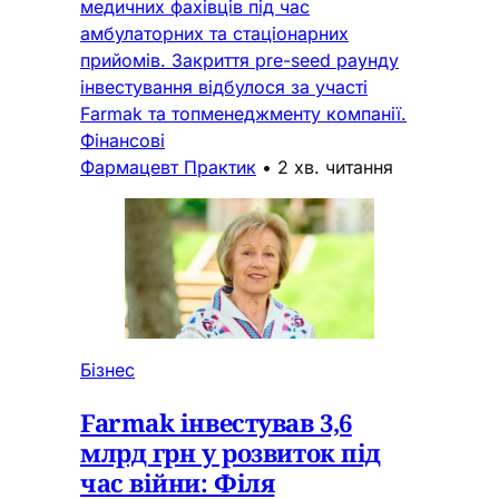
медичних фахівців під час
амбулаторних та стаціонарних
прийомів. Закриття pre-seed раунду
інвестування відбулося за участі
Farmak та топменеджменту компанії.
Фінансові
Фармацевт Практик
•
2 хв. читання
Бізнес
Farmak інвестував 3,6
млрд грн у розвиток під
час війни: Філя