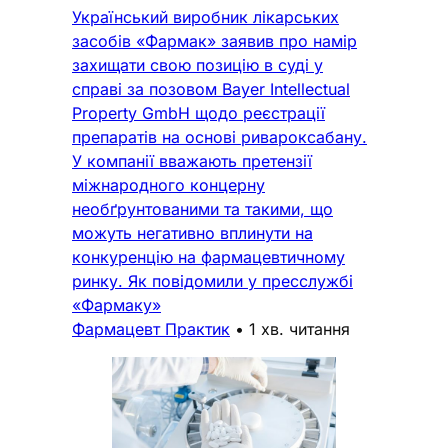
Український виробник лікарських
засобів «Фармак» заявив про намір
захищати свою позицію в суді у
справі за позовом Bayer Intellectual
Property GmbH щодо реєстрації
препаратів на основі ривароксабану.
У компанії вважають претензії
міжнародного концерну
необґрунтованими та такими, що
можуть негативно вплинути на
конкуренцію на фармацевтичному
ринку. Як повідомили у пресслужбі
«Фармаку»
Фармацевт Практик
•
1 хв. читання