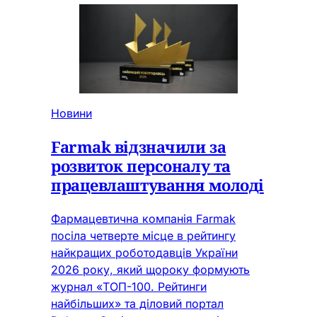
Новини
Farmak відзначили за
розвиток персоналу та
працевлаштування молоді
Фармацевтична компанія Farmak
посіла четверте місце в рейтингу
найкращих роботодавців України
2026 року, який щороку формують
журнал «ТОП-100. Рейтинги
найбільших» та діловий портал