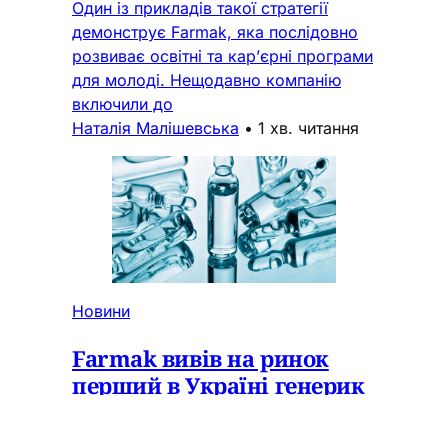
Один із прикладів такої стратегії
демонструє Farmak, яка послідовно
розвиває освітні та кар’єрні програми
для молоді. Нещодавно компанію
включили до
Наталія Малішевська
•
1 хв. читання
Новини
Farmak вивів на ринок
перший в Україні генерик
для зупинки кровотеч