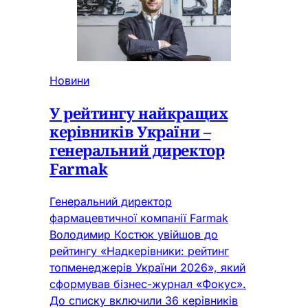
Новини
У рейтингу найкращих
керівників України –
генеральний директор
Farmak
Генеральний директор
фармацевтичної компанії Farmak
Володимир Костюк увійшов до
рейтингу «Надкерівники: рейтинг
топменеджерів України 2026», який
сформував бізнес-журнал «Фокус».
До списку включили 36 керівників