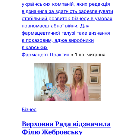
українських компаній, яких редакція
відзначила за здатність забезпечувати
стабільний розвиток бізнесу в умовах
повномасштабної війни. Для
фармацевтичної галузі таке визнання
є показовим, адже виробники
лікарських
Фармацевт Практик
•
1 хв. читання
Бізнес
Верховна Рада відзначила
Філю Жебровську