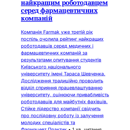
найкращим роботодавцем
серед фармацевтичних
компаній
Компанія Farmak уже третій рік
поспіль очолила рейтинг найкращих
роботодавців серед медичних і
фармацевтичних компаній за
результатами опитування студентів
Київського національного
університету імені Тараса Шевченка.
Дослідження традиційно проводить
відділ сприяння працевлаштуванню
університету, оцінюючи привабливість
роботодавців для майбутніх фахівців.
Стійке лідерство компанії свідчить
про послідовну роботу із залучення
молодих спеціалістів та
Фармацевт Практик
•
1 хв. читання