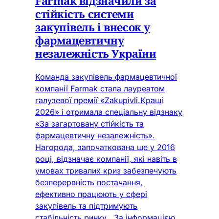
Farmak відзначили за
стійкість системи
закупівель і внесок у
фармацевтичну
незалежність України
Команда закупівель фармацевтичної
компанії Farmak стала лауреатом
галузевої премії «Zakupivli.Кращі
2026» і отримала спеціальну відзнаку
«За загартовану стійкість та
фармацевтичну незалежність».
Нагорода, започаткована ще у 2016
році, відзначає компанії, які навіть в
умовах тривалих криз забезпечують
безперервність постачання,
ефективно працюють у сфері
закупівель та підтримують
стабільність ринку. За інформацією