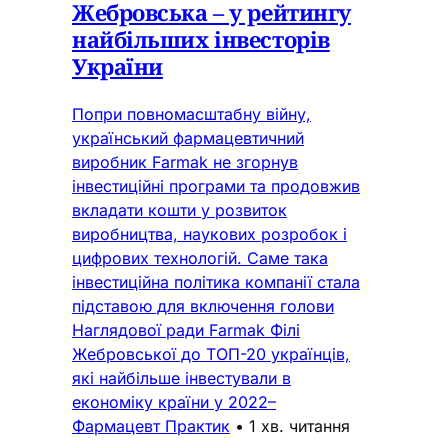
Жебровська – у рейтингу
найбільших інвесторів
України
Попри повномасштабну війну,
український фармацевтичний
виробник Farmak не згорнув
інвестиційні програми та продовжив
вкладати кошти у розвиток
виробництва, наукових розробок і
цифрових технологій. Саме така
інвестиційна політика компанії стала
підставою для включення голови
Наглядової ради Farmak Філі
Жебровської до ТОП-20 українців,
які найбільше інвестували в
економіку країни у 2022–
Фармацевт Практик
•
1 хв. читання