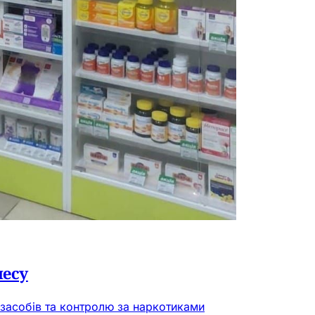
несу
х засобів та контролю за наркотиками