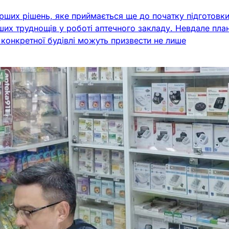
рших рішень, яке приймається ще до початку підготовки 
их труднощів у роботі аптечного закладу. Невдале план
конкретної будівлі можуть призвести не лише