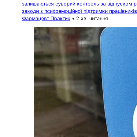
залишаються суворий контроль за відпуском ре
заходи з психоемоційної підтримки працівникі
Фармацевт Практик
•
2 хв. читання