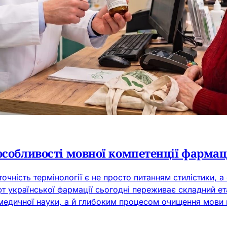
особливості мовної компетенції фармац
точність термінології є не просто питанням стилістики,
афт української фармації сьогодні переживає складний е
 медичної науки, а й глибоким процесом очищення мови