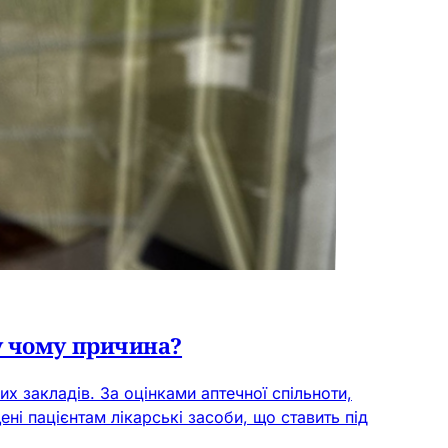
 у чому причина?
 закладів. За оцінками аптечної спільноти,
і пацієнтам лікарські засоби, що ставить під