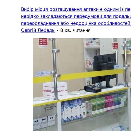
Вибір місця розташування аптеки є одним із пе
нерідко закладаються передумови для подальш
переобладнання або недооцінка особливостей 
Сергій Лебедь
•
8 хв. читання