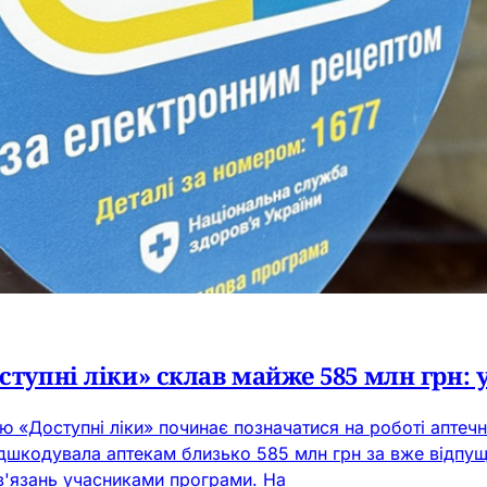
ступні ліки» склав майже 585 млн грн:
«Доступні ліки» починає позначатися на роботі аптечних
дшкодувала аптекам близько 585 млн грн за вже відпущен
в'язань учасниками програми. На