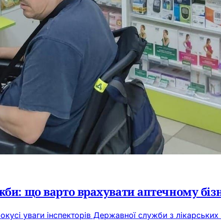
жби: що варто врахувати аптечному біз
у фокусі уваги інспекторів Державної служби з лікарськи