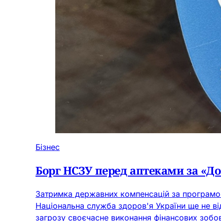
Бізнес
Борг НСЗУ перед аптеками за «До
Затримка державних компенсацій за програмою 
Національна служба здоров'я України ще не ві
загрозу своєчасне виконання фінансових зобо