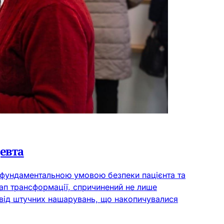
евта
 а фундаментальною умовою безпеки пацієнта та
тап трансформації, спричинений не лише
 від штучних нашарувань, що накопичувалися